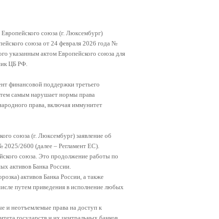
 Европейского союза (г. Люксембург)
пейского союза от 24 февраля 2026 года №
ого указанным актом Европейского союза для
ник ЦБ РФ.
ент финансовой поддержки третьего
и тем самым нарушает нормы права
ародного права, включая иммунитет
ого союза (г. Люксембург) заявление об
 2025/2600 (далее – Регламент ЕС).
йского союза. Это продолжение работы по
ых активов Банка России.
озка) активов Банка России, а также
числе путем приведения в исполнение любых
е и неотъемлемые права на доступ к
тета государств и их центральных банков,