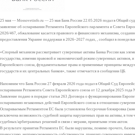
25 мая — Mossovetinfo.ru — 25 мая Банк России 22.05.2026 подал в Общий суд
заявление об оспаривании Регламента Европейского парламента и Совета Евро
2026/467, обжалование касается правового и финансового механизма, созданн
предоставления Украине поддержки в 2026–2027 годах, , сообщил в понедель
«Спорный механизм рассматривает суверенные активы Банка России как элем
государства, изменяя правовой и экономический режим суверенных активов, 
Европейского союза, фундаментальные права и применимые принципы междун
государств и их центральных банков», также отмечается в сообщении ЦБ.
Напомним что Банк России 27 февраля 2026 года подал в Общий Суд Европейск
оспаривании Регламента Совета Европейского союза от 12 декабря 2025 года №
Заявление подано в порядке статьи 263 Договора о функционировании Европе
оспариванию незаконных действий Европейского союза в отношении суверенн
Оспариваемым Регламентом ЕС была установлена бессрочная блокировка (замор
исключена возможность судебной защиты нарушенных прав на активы, в том 
судебных/арбитражных решений в связи с мерами, принятыми этим актом.
В результате принятия Регламента ЕС были нарушены, помимо прочего, базовы
правосудию, неприкосновенность собственности, принцип суверенного иммуни