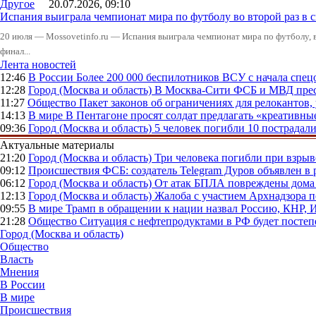
Другое
20.07.2026, 09:10
Испания выиграла чемпионат мира по футболу во второй раз в 
20 июля — Mossovetinfo.ru — Испания выиграла чемпионат мира по футболу, во
финал...
Лента новостей
12:46
В России
Более 200 000 беспилотников ВСУ с начала сп
12:28
Город (Москва и область)
В Москва-Сити ФСБ и МВД прес
11:27
Общество
Пакет законов об ограничениях для релокантов
14:13
В мире
В Пентагоне просят солдат предлагать «креативны
09:36
Город (Москва и область)
5 человек погибли 10 пострадал
Актуальные материалы
21:20
Город (Москва и область)
Три человека погибли при взры
09:12
Происшествия
ФСБ: создатель Telegram Дуров объявлен в 
06:12
Город (Москва и область)
От атак БПЛА повреждены дома 
12:13
Город (Москва и область)
Жалоба с участием Архнадзора п
09:55
В мире
Трамп в обращении к нации назвал Россию, КНР,
21:28
Общество
Ситуация с нефтепродуктами в РФ будет постеп
Город (Москва и область)
Общество
Власть
Мнения
В России
В мире
Происшествия