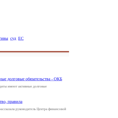
тивы
суд
ЕС
ные долговые обязательства - ОКБ
редиты имеют активные долговые
тво, правила
рассказала руководитель Центра финансовой