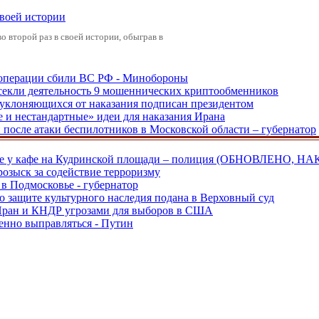
своей истории
 второй раз в своей истории, обыграв в
ецоперации сбили ВС РФ - Минобороны
екли деятельность 9 мошеннических криптообменников
, уклоняющихся от наказания подписан президентом
е и нестандартные» идеи для наказания Ирана
и после атаки беспилотников в Московской области – губернатор
ве у кафе на Кудринской площади – полиция (ОБНОВЛЕНО, НА
розыск за содействие терроризму
в Подмосковье - губернатор
о защите культурного наследия подана в Верховный суд
 Иран и КНДР угрозами для выборов в США
енно выправляться - Путин