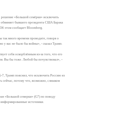
х решение «Большой семёрки» исключить
Он обвиняет бывшего президента США Барака
 Об этом сообщает Bloomberg.
Вы так много времени проводите, говоря о
но у вас не было бы войны», - сказал Трамп.
вует себя оскорблённым из-за того, что его
ым. Вы бы тоже. Любой бы почувствовал», –
-7, Трамп пояснил, что исключить Россию из
ь сейчас, потому что, возможно, слишком
ран «Большой семерки» (G7) по поводу
а информированные источники.