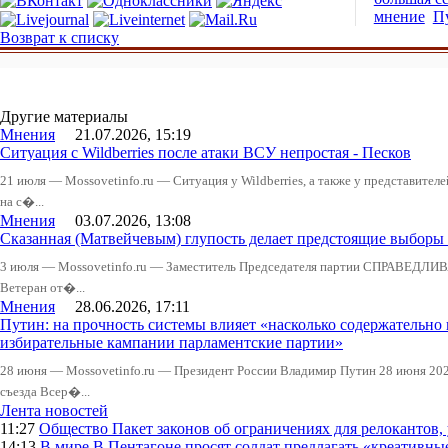
мнение
П
Возврат к списку
Другие материалы
Мнения
21.07.2026, 15:19
Ситуация с Wildberries после атаки ВСУ непростая - Песков
21 июля — Mossovetinfo.ru — Ситуация у Wildberries, а также у представител
на с�...
Мнения
03.07.2026, 13:08
Сказанная (Матвейчевым) глупость делает предстоящие выборы
3 июля — Mossovetinfo.ru — Заместитель Председателя партии СПРАВЕДЛИВ
Ветеран от�...
Мнения
28.06.2026, 17:11
Путин: на прочность системы влияет «насколько содержательно
избирательные кампании парламентские партии»
28 июня — Mossovetinfo.ru — Президент России Владимир Путин 28 июня 2026
съезда Всер�...
Лента новостей
11:27
Общество
Пакет законов об ограничениях для релокантов
14:13
В мире
В Пентагоне просят солдат предлагать «креативны