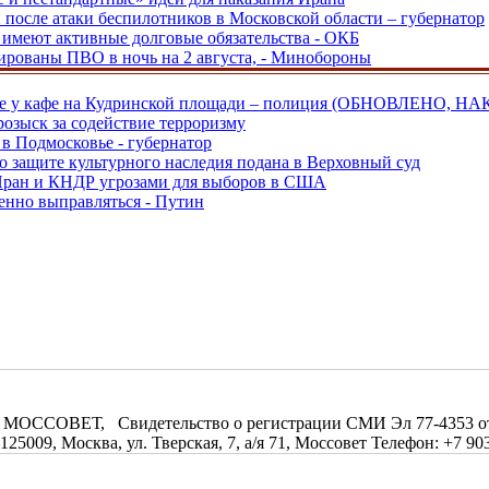
и после атаки беспилотников в Московской области – губернатор
ы имеют активные долговые обязательства - ОКБ
рованы ПВО в ночь на 2 августа, - Минобороны
ве у кафе на Кудринской площади – полиция (ОБНОВЛЕНО, НА
розыск за содействие терроризму
в Подмосковье - губернатор
о защите культурного наследия подана в Верховный суд
 Иран и КНДР угрозами для выборов в США
енно выправляться - Путин
МОССОВЕТ, Свидетельство о регистрации СМИ Эл 77-4353 от 0
09, Москва, ул. Тверская, 7, а/я 71, Моссовет Телефон: +7 903