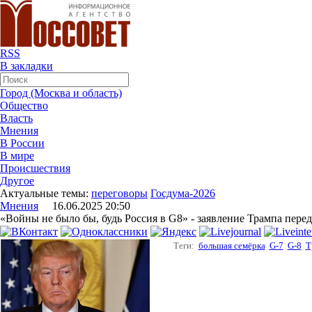
RSS
В закладки
Город (Москва и область)
Общество
Власть
Мнения
В России
В мире
Происшествия
Другое
Актуальные темы:
переговоры
Госдума-2026
Мнения
16.06.2025 20:50
«Войны не было бы, будь Россия в G8» - заявление Трампа пере
Теги:
большая семёрка
G-7
G-8
Т