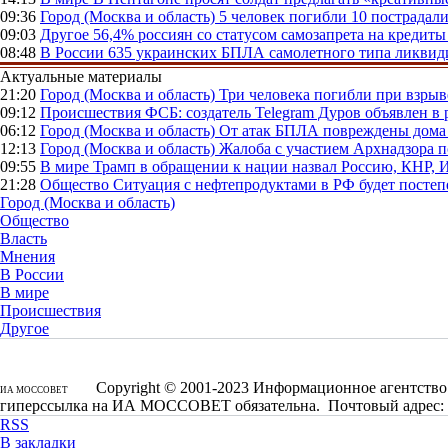
09:36
Город (Москва и область)
5 человек погибли 10 пострадал
09:03
Другое
56,4% россиян со статусом самозапрета на кредит
08:48
В России
635 украинских БПЛА самолетного типа ликвиди
Актуальные материалы
21:20
Город (Москва и область)
Три человека погибли при взры
09:12
Происшествия
ФСБ: создатель Telegram Дуров объявлен в 
06:12
Город (Москва и область)
От атак БПЛА повреждены дома 
12:13
Город (Москва и область)
Жалоба с участием Архнадзора п
09:55
В мире
Трамп в обращении к нации назвал Россию, КНР,
21:28
Общество
Ситуация с нефтепродуктами в РФ будет постеп
Город (Москва и область)
Общество
Власть
Мнения
В России
В мире
Происшествия
Другое
Copyright © 2001-2023 Информационное агентство 
ИА МОССОВЕТ
гиперссылка на ИА МОССОВЕТ обязательна. Почтовый адрес: 1250
RSS
В закладки