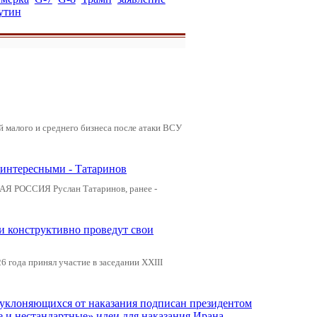
утин
ей малого и среднего бизнеса после атаки ВСУ
 интересными - Татаринов
АЯ РОССИЯ Руслан Татаринов, ранее -
 и конструктивно проведут свои
 года принял участие в заседании XXIII
, уклоняющихся от наказания подписан президентом
е и нестандартные» идеи для наказания Ирана