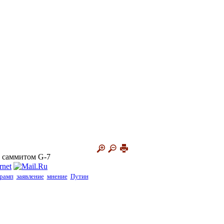
д саммитом G-7
рамп
заявление
мнение
Путин