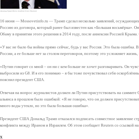
16 июня — Mossovetinfo.ru — Трамп сделал несколько заявлений, осуждающи
Россию из договора, который ранее был известен как «Большая восьмёрка». 
Обаму в принятии этого решения в 2014 году, после аннексии Россией Крыма.
«У вас не было бы войны прямо сейчас, будь у вас Россия. Это была ошибка. 
России, а ее больше нет за столом переговоров, поэтому это усложняет жизнь, 
«Путин говорит со мной – он ни с кем больше не хочет разговаривать. Он чувст
выбросили из G8. И я его понимаю – я бы тоже почувствовал себя оскорблённ
пояснил президент США.
Отвечая на вопрос журналистов должен ли Путин присутствовать на саммите G
альянса в прошлом было ошибкой: «Я не говорю, что он должен присутствоват
много воды утекло, но это была большая ошибка».
Президент США Дональд Трамп отказался подписать совместное заявление ст
конфликта между Ираном и Израилем. Об этом сообщает Reuters со ссылкой н
x