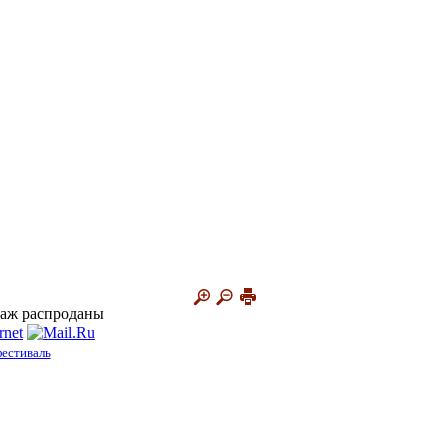
итаж распроданы
естиваль