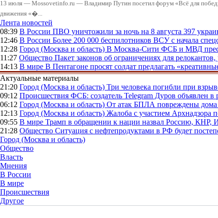
13 июля — Mossovetinfo.ru — Владимир Путин посетил форум «Всё для побе
движения «�...
Лента новостей
08:39
В России
ПВО уничтожили за ночь на 8 августа 397 укр
12:46
В России
Более 200 000 беспилотников ВСУ с начала сп
12:28
Город (Москва и область)
В Москва-Сити ФСБ и МВД прес
11:27
Общество
Пакет законов об ограничениях для релокантов
14:13
В мире
В Пентагоне просят солдат предлагать «креативны
Актуальные материалы
21:20
Город (Москва и область)
Три человека погибли при взры
09:12
Происшествия
ФСБ: создатель Telegram Дуров объявлен в 
06:12
Город (Москва и область)
От атак БПЛА повреждены дома 
12:13
Город (Москва и область)
Жалоба с участием Архнадзора п
09:55
В мире
Трамп в обращении к нации назвал Россию, КНР,
21:28
Общество
Ситуация с нефтепродуктами в РФ будет постеп
Город (Москва и область)
Общество
Власть
Мнения
В России
В мире
Происшествия
Другое