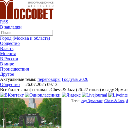
RSS
В закладки
Город (Москва и область)
Общество
Власть
Мнения
В России
В мире
Происшествия
Другое
Актуальные темы:
переговоры
Госдума-2026
Общество
26.07.2025 09:13
Все билеты на фестиваль Chess & Jazz (26-27 июля) в саду Эрм
Теги:
сад Эрмитаж
Chess & Jazz
ф