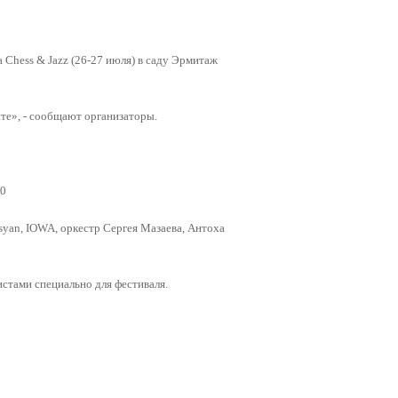
 Chess & Jazz (26-27 июля) в саду Эрмитаж
йте», - сообщают организаторы.
30
syan, IOWA, оркестр Сергея Мазаева, Антоха
стами специально для фестиваля.