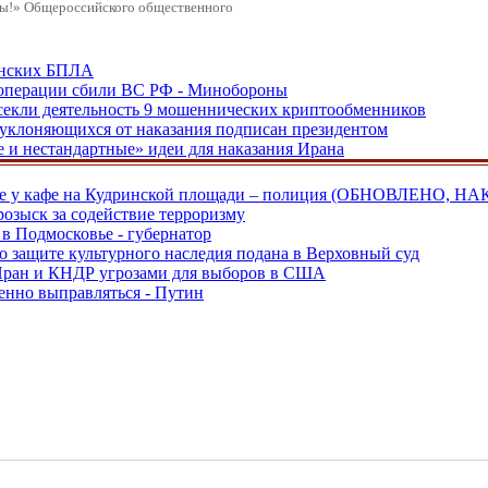
ды!» Общероссийского общественного
аинских БПЛА
ецоперации сбили ВС РФ - Минобороны
екли деятельность 9 мошеннических криптообменников
, уклоняющихся от наказания подписан президентом
е и нестандартные» идеи для наказания Ирана
ве у кафе на Кудринской площади – полиция (ОБНОВЛЕНО, НА
розыск за содействие терроризму
в Подмосковье - губернатор
о защите культурного наследия подана в Верховный суд
 Иран и КНДР угрозами для выборов в США
енно выправляться - Путин