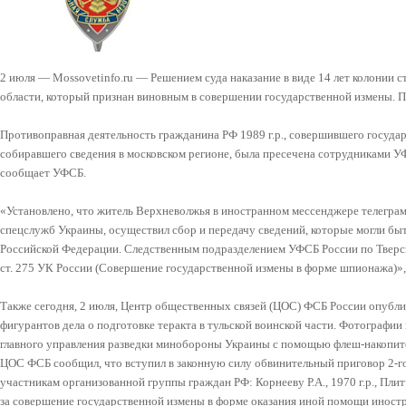
2 июля — Mossovetinfo.ru — Решением суда наказание в виде 14 лет колонии 
области, который признан виновным в совершении государственной измены. Пр
Противоправная деятельность гражданина РФ 1989 г.р., совершившего госуд
собиравшего сведения в московском регионе, была пресечена сотрудниками У
сообщает УФСБ.
«Установлено, что житель Верхневолжья в иностранном мессенджере телеграмм
спецслужб Украины, осуществил сбор и передачу сведений, которые могли б
Российской Федерации. Следственным подразделением УФСБ России по Тверск
ст. 275 УК России (Совершение государственной измены в форме шпионажа)», 
Также сегодня, 2 июля, Центр общественных связей (ЦОС) ФСБ России опублик
фигурантов дела о подготовке теракта в тульской воинской части. Фотографи
главного управления разведки минобороны Украины с помощью флеш-накопител
ЦОС ФСБ сообщил, что вступил в законную силу обвинительный приговор 2-г
участникам организованной группы граждан РФ: Корнееву Р.А., 1970 г.р., Плитчу
за совершение государственной измены в форме оказания иной помощи иностр