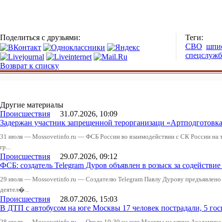
Поделиться с друзьями:
Теги:
СВО
шпи
спецслуж
Возврат к списку
Другие материалы
Происшествия
31.07.2026, 10:09
Задержан участник запрещенной терорганизаци «Артподготовк
31 июля — Mossovetinfo.ru — ФСБ России во взаимодействии с СК России на
гр...
Происшествия
29.07.2026, 09:12
ФСБ: создатель Telegram Дуров объявлен в розыск за содействие
29 июля — Mossovetinfo.ru — Создателю Telegram Павлу Дурову предъявлено
деятел�...
Происшествия
28.07.2026, 15:03
В ДТП с автобусом на юге Москвы 17 человек пострадали, 5 го
28 июля — Mossovetinfo.ru — Около 10:30 на юге Москвы на улице Академика