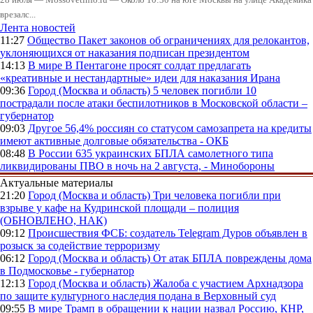
врезалс...
Лента новостей
11:27
Общество
Пакет законов об ограничениях для релокантов,
уклоняющихся от наказания подписан президентом
14:13
В мире
В Пентагоне просят солдат предлагать
«креативные и нестандартные» идеи для наказания Ирана
09:36
Город (Москва и область)
5 человек погибли 10
пострадали после атаки беспилотников в Московской области –
губернатор
09:03
Другое
56,4% россиян со статусом самозапрета на кредиты
имеют активные долговые обязательства - ОКБ
08:48
В России
635 украинских БПЛА самолетного типа
ликвидированы ПВО в ночь на 2 августа, - Минобороны
Актуальные материалы
21:20
Город (Москва и область)
Три человека погибли при
взрыве у кафе на Кудринской площади – полиция
(ОБНОВЛЕНО, НАК)
09:12
Происшествия
ФСБ: создатель Telegram Дуров объявлен в
розыск за содействие терроризму
06:12
Город (Москва и область)
От атак БПЛА повреждены дома
в Подмосковье - губернатор
12:13
Город (Москва и область)
Жалоба с участием Архнадзора
по защите культурного наследия подана в Верховный суд
09:55
В мире
Трамп в обращении к нации назвал Россию, КНР,