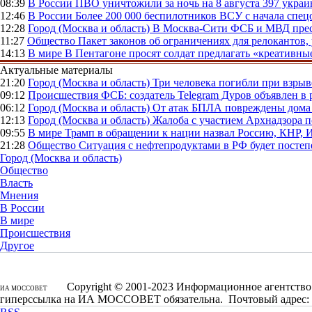
08:39
В России
ПВО уничтожили за ночь на 8 августа 397 укр
12:46
В России
Более 200 000 беспилотников ВСУ с начала сп
12:28
Город (Москва и область)
В Москва-Сити ФСБ и МВД прес
11:27
Общество
Пакет законов об ограничениях для релокантов
14:13
В мире
В Пентагоне просят солдат предлагать «креативны
Актуальные материалы
21:20
Город (Москва и область)
Три человека погибли при взры
09:12
Происшествия
ФСБ: создатель Telegram Дуров объявлен в 
06:12
Город (Москва и область)
От атак БПЛА повреждены дома 
12:13
Город (Москва и область)
Жалоба с участием Архнадзора п
09:55
В мире
Трамп в обращении к нации назвал Россию, КНР,
21:28
Общество
Ситуация с нефтепродуктами в РФ будет постеп
Город (Москва и область)
Общество
Власть
Мнения
В России
В мире
Происшествия
Другое
Copyright © 2001-2023 Информационное агентство 
ИА МОССОВЕТ
гиперссылка на ИА МОССОВЕТ обязательна. Почтовый адрес: 1250