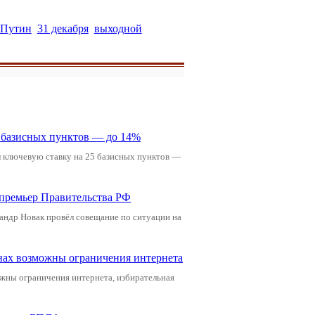
 Путин
31 декабря
выходной
5 базисных пунктов — до 14%
л ключевую ставку на 25 базисных пунктов —
-премьер Правительства РФ
андр Новак провёл совещание по ситуации на
онах возможны ограничения интернета
жны ограничения интернета, избирательная