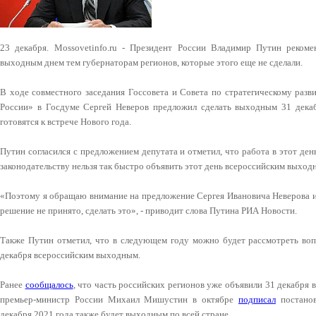
23 декабря. Mossovetinfo.ru - Президент России Владимир Путин рекоме
выходным днем тем губернаторам регионов, которые этого еще не сделали.
В ходе совместного заседания Госсовета и Совета по стратегическому раз
России» в Госдуме Сергей Неверов предложил сделать выходным 31 декабр
готовятся к встрече Нового года.
Путин согласился с предложением депутата и отметил, что работа в этот де
законодательству нельзя так быстро объявить этот день всероссийским выход
«Поэтому я обращаю внимание на предложение Сергея Ивановича Неверова и 
решение не принято, сделать это», - приводит слова Путина РИА Новости.
Также Путин отметил, что в следующем году можно будет рассмотреть вопр
декабря всероссийским выходным.
Ранее
сообщалось
, что часть российских регионов уже объявили 31 декабря 
премьер-министр России Михаил Мишустин в октябре
подписал
постанов
декабря 2021 года также будет выходным по всей стране.