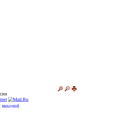
ссии
я
выходной