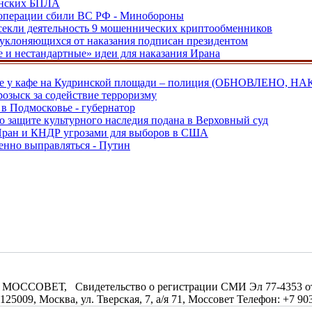
аинских БПЛА
ецоперации сбили ВС РФ - Минобороны
екли деятельность 9 мошеннических криптообменников
, уклоняющихся от наказания подписан президентом
е и нестандартные» идеи для наказания Ирана
ве у кафе на Кудринской площади – полиция (ОБНОВЛЕНО, НА
розыск за содействие терроризму
в Подмосковье - губернатор
о защите культурного наследия подана в Верховный суд
 Иран и КНДР угрозами для выборов в США
енно выправляться - Путин
МОССОВЕТ, Свидетельство о регистрации СМИ Эл 77-4353 от 0
09, Москва, ул. Тверская, 7, а/я 71, Моссовет Телефон: +7 903