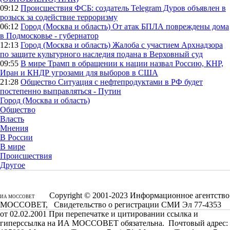
09:12
Происшествия
ФСБ: создатель Telegram Дуров объявлен в
розыск за содействие терроризму
06:12
Город (Москва и область)
От атак БПЛА повреждены дома
в Подмосковье - губернатор
12:13
Город (Москва и область)
Жалоба с участием Архнадзора
по защите культурного наследия подана в Верховный суд
09:55
В мире
Трамп в обращении к нации назвал Россию, КНР,
Иран и КНДР угрозами для выборов в США
21:28
Общество
Ситуация с нефтепродуктами в РФ будет
постепенно выправляться - Путин
Город (Москва и область)
Общество
Власть
Мнения
В России
В мире
Происшествия
Другое
Copyright © 2001-2023 Информационное агентство
ИА МОССОВЕТ
МОССОВЕТ, Свидетельство о регистрации СМИ Эл 77-4353
от 02.02.2001 При перепечатке и цитировании ссылка и
гиперссылка на ИА МОССОВЕТ обязательна. Почтовый адрес: