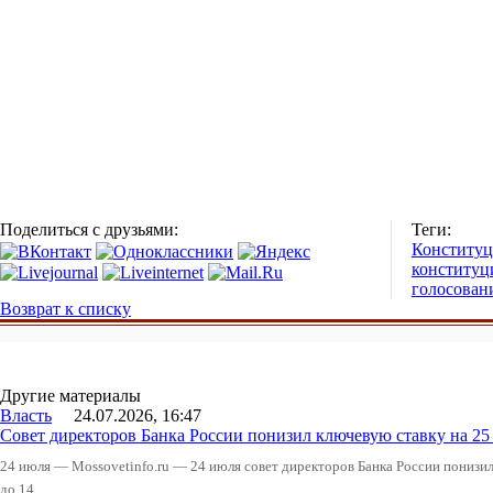
Поделиться с друзьями:
Теги:
Конститу
конститу
голосован
Возврат к списку
Другие материалы
Власть
24.07.2026, 16:47
Совет директоров Банка России понизил ключевую ставку на 2
24 июля — Mossovetinfo.ru — 24 июля совет директоров Банка России понизи
до 14...