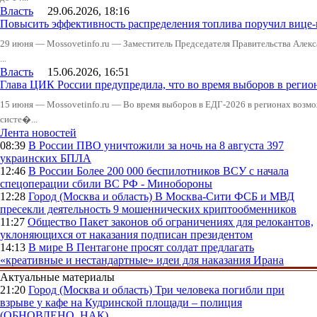
Власть
29.06.2026, 18:16
Повысить эффективность распределения топлива поручил вице
29 июня — Mossovetinfo.ru — Заместитель Председателя Правительства Алекс
...
Власть
15.06.2026, 16:51
Глава ЦИК России предупредила, что во время выборов в реги
15 июня — Mossovetinfo.ru — Во время выборов в ЕДГ-2026 в регионах возмо
систе�...
Лента новостей
08:39
В России
ПВО уничтожили за ночь на 8 августа 397
украинских БПЛА
12:46
В России
Более 200 000 беспилотников ВСУ с начала
спецоперации сбили ВС РФ - Минобороны
12:28
Город (Москва и область)
В Москва-Сити ФСБ и МВД
пресекли деятельность 9 мошеннических криптообменников
11:27
Общество
Пакет законов об ограничениях для релокантов,
уклоняющихся от наказания подписан президентом
14:13
В мире
В Пентагоне просят солдат предлагать
«креативные и нестандартные» идеи для наказания Ирана
Актуальные материалы
21:20
Город (Москва и область)
Три человека погибли при
взрыве у кафе на Кудринской площади – полиция
(ОБНОВЛЕНО, НАК)