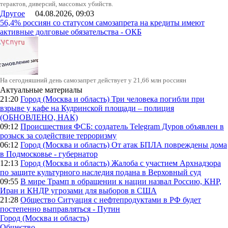
терактов, диверсий, массовых убийств.
Другое
04.08.2026, 09:03
56,4% россиян со статусом самозапрета на кредиты имеют
активные долговые обязательства - ОКБ
На сегодняшний день самозапрет действует у 21,66 млн россиян
Актуальные материалы
21:20
Город (Москва и область)
Три человека погибли при
взрыве у кафе на Кудринской площади – полиция
(ОБНОВЛЕНО, НАК)
09:12
Происшествия
ФСБ: создатель Telegram Дуров объявлен в
розыск за содействие терроризму
06:12
Город (Москва и область)
От атак БПЛА повреждены дома
в Подмосковье - губернатор
12:13
Город (Москва и область)
Жалоба с участием Архнадзора
по защите культурного наследия подана в Верховный суд
09:55
В мире
Трамп в обращении к нации назвал Россию, КНР,
Иран и КНДР угрозами для выборов в США
21:28
Общество
Ситуация с нефтепродуктами в РФ будет
постепенно выправляться - Путин
Город (Москва и область)
Общество