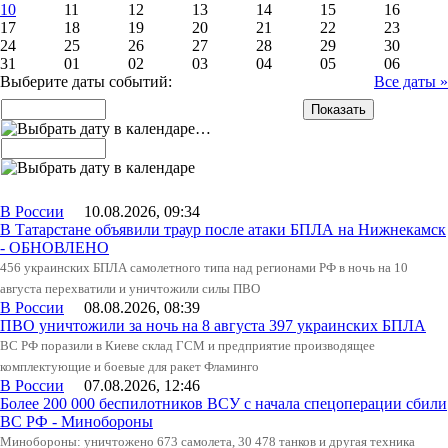
10
11
12
13
14
15
16
17
18
19
20
21
22
23
24
25
26
27
28
29
30
31
01
02
03
04
05
06
Выберите даты событий:
Все даты »
…
В России
10.08.2026, 09:34
В Татарстане объявили траур после атаки БПЛА на Нижнекамск
- ОБНОВЛЕНО
456 украинских БПЛА самолетного типа над регионами РФ в ночь на 10
августа перехватили и уничтожили силы ПВО
В России
08.08.2026, 08:39
ПВО уничтожили за ночь на 8 августа 397 украинских БПЛА
ВС РФ поразили в Киеве склад ГСМ и предприятие производящее
комплектующие и боевые для ракет Фламинго
В России
07.08.2026, 12:46
Более 200 000 беспилотников ВСУ с начала спецоперации сбили
ВС РФ - Минобороны
Минобороны: уничтожено 673 самолета, 30 478 танков и другая техника