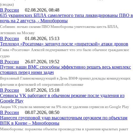
(сводка)
В России
02.08.2026, 08:48
635 украинских БПЛА самолетного типа ликвидированы ПВО в
ночь на 2 августа, - Минобороны
Собянин: ночью силами ПВО Минобороны уничтожены шесть БПЛА,
летевших на Москву
В России
01.08.2026, 15:13
Теплоход «Росатома» затонул после «пиратской» атаки дронов
Глава «Росатома» Алексей подчеркивает что это было обычное гражданское
судно
В России
26.07.2026, 19:52
Путин: наши ВМС способны эффективно решать весь комплекс
стоящих перед ними задач
Верховный Главнокомандующий в День ВМФ принял доклады командующих
флотами и флотилией об оперативной обстановке
В России
16.07.2026, 15:18
Сервисы VK работают в обычном режиме после удаления из
Google Play
Акции VK упали на минимуме на 9% после удаления сервисов из Google Play
В России
08.07.2026, 08:50
Нанесен групповой удар высокоточным оружием по объектам
ВПК в Киеве – Минобороны
Минобороны: поражены объекты производства и хранения крылатых ракет