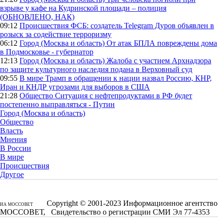
взрыве у кафе на Кудринской площади – полиция
(ОБНОВЛЕНО, НАК)
09:12
Происшествия
ФСБ: создатель Telegram Дуров объявлен в
розыск за содействие терроризму
06:12
Город (Москва и область)
От атак БПЛА повреждены дома
в Подмосковье - губернатор
12:13
Город (Москва и область)
Жалоба с участием Архнадзора
по защите культурного наследия подана в Верховный суд
09:55
В мире
Трамп в обращении к нации назвал Россию, КНР,
Иран и КНДР угрозами для выборов в США
21:28
Общество
Ситуация с нефтепродуктами в РФ будет
постепенно выправляться - Путин
Город (Москва и область)
Общество
Власть
Мнения
В России
В мире
Происшествия
Другое
Copyright © 2001-2023 Информационное агентство
ИА МОССОВЕТ
МОССОВЕТ, Свидетельство о регистрации СМИ Эл 77-4353