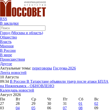
RSS
В закладки
Город (Москва и область)
Общество
Власть
Мнения
В России
В мире
Происшествия
Другое
Актуальные темы:
переговоры
Госдума-2026
Лента новостей
10 Августа
09:34
В России
В Татарстане объявили траур после атаки БПЛА
на Нижнекамск - ОБНОВЛЕНО
Календарь новостей
Август 2026
Пн
Вт
Ср
Чт
Пт
Сб
Вс
27
28
29
30
31
01
02
03
04
05
06
07
08
09