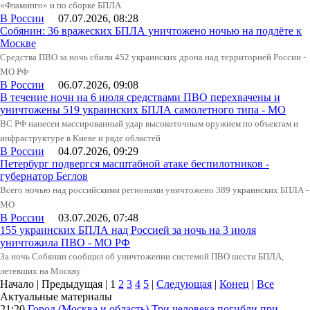
«Фламинго» и по сборке БПЛА
В России
07.07.2026, 08:28
Собянин: 36 вражеских БПЛА уничтожено ночью на подлёте к
Москве
Средства ПВО за ночь сбили 452 украинских дрона над территорией России -
МО РФ
В России
06.07.2026, 09:08
В течение ночи на 6 июля средствами ПВО перехвачены и
уничтожены 519 украинских БПЛА самолетного типа - МО
ВС РФ нанесен массированный удар высокоточным оружием по объектам и
инфраструктуре в Киеве и ряде областей
В России
04.07.2026, 09:29
Петербург подвергся масштабной атаке беспилотников -
губернатор Беглов
Всего ночью над российскими регионами уничтожено 389 украинских БПЛА -
МО
В России
03.07.2026, 07:48
155 украинских БПЛА над Россией за ночь на 3 июля
уничтожила ПВО - МО РФ
За ночь Собянин сообщил об уничтожении системой ПВО шести БПЛА,
летевших на Москву
Начало | Предыдущая |
1
2
3
4
5
|
Следующая
|
Конец
|
Все
Актуальные материалы
21:20
Город (Москва и область)
Три человека погибли при