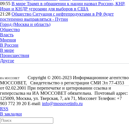
09:55
В мире
Трамп в обращении к нации назвал Россию, КНР,
Иран и КНДР угрозами для выборов в США
21:28
Общество
Ситуация с нефтепродуктами в РФ будет
постепенно выправляться - Путин
Город (Москва и область)
Общество
Власть
Мнения
В России
В мире
Происшествия
Другое
Copyright © 2001-2023 Информационное агентство
ИА МОССОВЕТ
МОССОВЕТ, Свидетельство о регистрации СМИ Эл 77-4353
от 02.02.2001 При перепечатке и цитировании ссылка и
гиперссылка на ИА МОССОВЕТ обязательна. Почтовый адрес:
125009, Москва, ул. Тверская, 7, а/я 71, Моссовет Телефон: +7
903 772 39 20 E-mail:
info@mossovetinfo.ru
RSS
В закладки