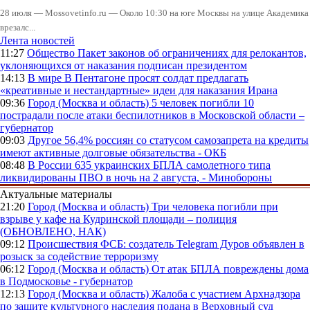
28 июля — Mossovetinfo.ru — Около 10:30 на юге Москвы на улице Академика
врезалс...
Лента новостей
11:27
Общество
Пакет законов об ограничениях для релокантов,
уклоняющихся от наказания подписан президентом
14:13
В мире
В Пентагоне просят солдат предлагать
«креативные и нестандартные» идеи для наказания Ирана
09:36
Город (Москва и область)
5 человек погибли 10
пострадали после атаки беспилотников в Московской области –
губернатор
09:03
Другое
56,4% россиян со статусом самозапрета на кредиты
имеют активные долговые обязательства - ОКБ
08:48
В России
635 украинских БПЛА самолетного типа
ликвидированы ПВО в ночь на 2 августа, - Минобороны
Актуальные материалы
21:20
Город (Москва и область)
Три человека погибли при
взрыве у кафе на Кудринской площади – полиция
(ОБНОВЛЕНО, НАК)
09:12
Происшествия
ФСБ: создатель Telegram Дуров объявлен в
розыск за содействие терроризму
06:12
Город (Москва и область)
От атак БПЛА повреждены дома
в Подмосковье - губернатор
12:13
Город (Москва и область)
Жалоба с участием Архнадзора
по защите культурного наследия подана в Верховный суд