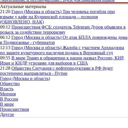
Актуальные материалы
21:20
Город (Москва и область)
Три человека погибли при
взрыве у кафе на Кудринской площади – полиция
(ОБНОВЛЕНО, НАК)
09:12
Происшествия
ФСБ: создатель Telegram Дуров объявлен в
розыск за содействие терроризму
06:12
Город (Москва и область)
От атак БПЛА повреждены дома
в Подмосковье - губернатор
12:13
Город (Москва и область)
Жалоба с участием Архнадзора
по защите культурного наследия подана в Верховный суд
09:55
В мире
Трамп в обращении к нации назвал Россию, КНР,
Иран и КНДР угрозами для выборов в США
21:28
Общество
Ситуация с нефтепродуктами в РФ будет
постепенно выправляться - Путин
Город (Москва и область)
Общество
Власть
Мнения
В России
В мире
Происшествия
Другое