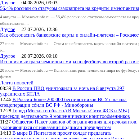
Другое
04.08.2026, 09:03
56,4% россиян со статусом самозапрета на кредиты имеют актив
4 августа — Mossovetinfo.ru — 56,4% россиян со статусом самозапрета на к
обязательства. ...
Другое
27.07.2026, 12:36
Как обезопасить банковские карты и онлайн-платежи – Роскачес
27 июля — Mossovetinfo.ru — О том как обезопасить карты и онлайн-платежи 
э...
Другое
20.07.2026, 09:10
Испания выиграла чемпионат мира по футболу во второй раз в 
20 июля — Mossovetinfo.ru — Испания выиграла чемпионат мира по футболу, во
финал...
Лента новостей
08:39
В России
ПВО уничтожили за ночь на 8 августа 397
украинских БПЛА
12:46
В России
Более 200 000 беспилотников ВСУ с начала
спецоперации сбили ВС РФ - Минобороны
12:28
Город (Москва и область)
В Москва-Сити ФСБ и МВД
пресекли деятельность 9 мошеннических криптообменников
11:27
Общество
Пакет законов об ограничениях для релокантов,
уклоняющихся от наказания подписан президентом
14:13
В мире
В Пентагоне просят солдат предлагать
«креативные и нестандартные» идеи для наказания Ирана