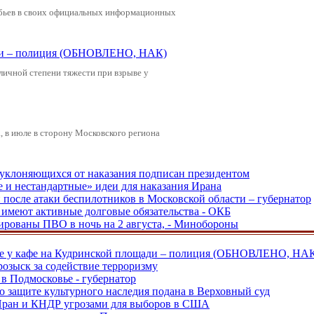
обьев в своих официальных информационных
щади – полиция (ОБНОВЛЕНО, НАК)
зличной степени тяжести при взрыве у
 в июле в сторону Московского региона
, уклоняющихся от наказания подписан президентом
е и нестандартные» идеи для наказания Ирана
и после атаки беспилотников в Московской области – губернатор
ы имеют активные долговые обязательства - ОКБ
рованы ПВО в ночь на 2 августа, - Минобороны
ве у кафе на Кудринской площади – полиция (ОБНОВЛЕНО, НА
розыск за содействие терроризму
в Подмосковье - губернатор
о защите культурного наследия подана в Верховный суд
 Иран и КНДР угрозами для выборов в США