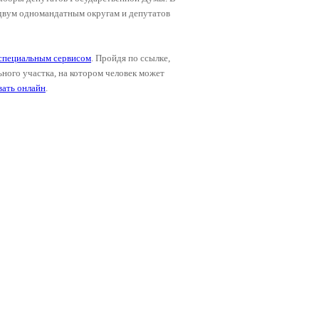
двум одномандатным округам и депутатов
специальным сервисом
. Пройдя по ссылке,
ьного участка, на котором человек может
вать онлайн
.