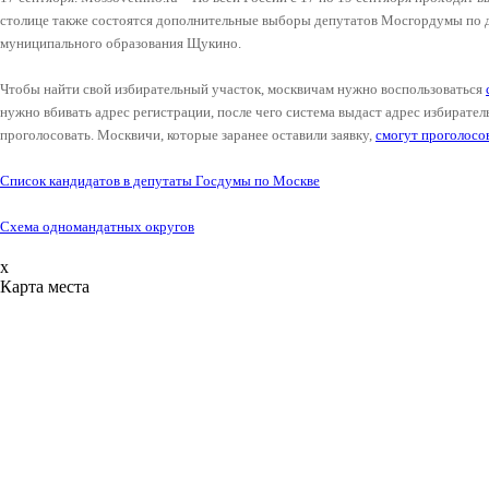
столице также состоятся дополнительные выборы депутатов Мосгордумы по 
муниципального образования Щукино.
Чтобы найти свой избирательный участок, москвичам нужно воспользоваться
нужно вбивать адрес регистрации, после чего система выдаст адрес избирател
проголосовать. Москвичи, которые заранее оставили заявку,
смогут проголосо
Список кандидатов в депутаты Госдумы по Москве
Схема одномандатных округов
x
Карта места