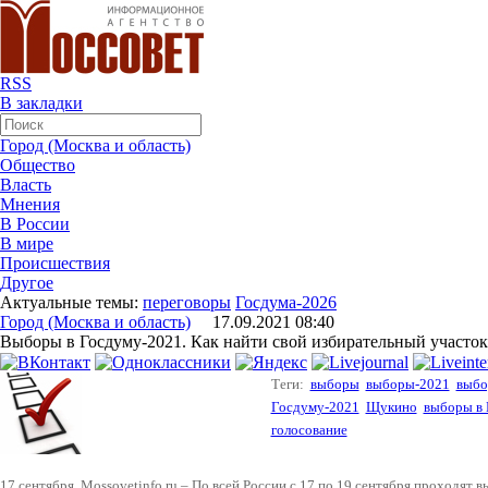
RSS
В закладки
Город (Москва и область)
Общество
Власть
Мнения
В России
В мире
Происшествия
Другое
Актуальные темы:
переговоры
Госдума-2026
Город (Москва и область)
17.09.2021 08:40
Выборы в Госдуму-2021. Как найти свой избирательный участок
Теги:
выборы
выборы-2021
выбо
Госдуму-2021
Щукино
выборы в
голосование
17 сентября. Mossovetinfo.ru – По всей России с 17 по 19 сентября проходят