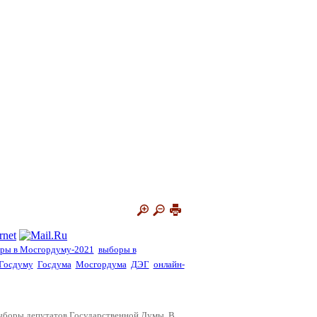
ры в Мосгордуму-2021
выборы в
 Госдуму
Госдума
Мосгордума
ДЭГ
онлайн-
 выборы депутатов Государственной Думы. В