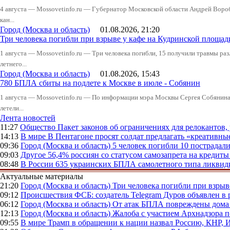
4 августа — Mossovetinfo.ru — Губернатор Московской области Андрей Вор
кан...
Город (Москва и область)
01.08.2026, 21:20
Три человека погибли при взрыве у кафе на Кудринской пло
1 августа — Mossovetinfo.ru — Три человека погибли, 15 получили травмы ра
летнего...
Город (Москва и область)
01.08.2026, 15:43
780 БПЛА сбиты на подлете к Москве в июле - Собянин
1 августа — Mossovetinfo.ru — По информации мэра Москвы Сергея Собянина,
летели...
Лента новостей
11:27
Общество
Пакет законов об ограничениях для релокантов
14:13
В мире
В Пентагоне просят солдат предлагать «креативны
09:36
Город (Москва и область)
5 человек погибли 10 пострадал
09:03
Другое
56,4% россиян со статусом самозапрета на кредит
08:48
В России
635 украинских БПЛА самолетного типа ликвиди
Актуальные материалы
21:20
Город (Москва и область)
Три человека погибли при взры
09:12
Происшествия
ФСБ: создатель Telegram Дуров объявлен в 
06:12
Город (Москва и область)
От атак БПЛА повреждены дома 
12:13
Город (Москва и область)
Жалоба с участием Архнадзора п
09:55
В мире
Трамп в обращении к нации назвал Россию, КНР,