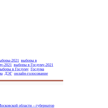
ыборы-2021
выборы в
у-2021
выборы в Госдуму-2021
ыборы в Госдуму
Госдума
ма
ДЭГ
онлайн-голосование
Московской области – губернатор