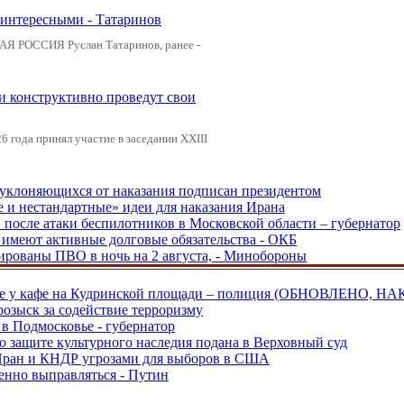
 интересными - Татаринов
АЯ РОССИЯ Руслан Татаринов, ранее -
 и конструктивно проведут свои
 года принял участие в заседании XXIII
, уклоняющихся от наказания подписан президентом
е и нестандартные» идеи для наказания Ирана
и после атаки беспилотников в Московской области – губернатор
ы имеют активные долговые обязательства - ОКБ
рованы ПВО в ночь на 2 августа, - Минобороны
ве у кафе на Кудринской площади – полиция (ОБНОВЛЕНО, НА
розыск за содействие терроризму
в Подмосковье - губернатор
о защите культурного наследия подана в Верховный суд
 Иран и КНДР угрозами для выборов в США
енно выправляться - Путин