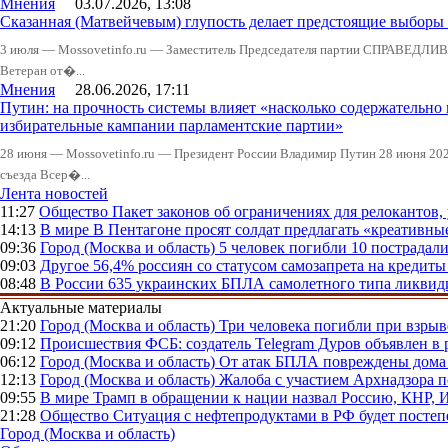
Мнения
03.07.2026, 13:08
Сказанная (Матвейчевым) глупость делает предстоящие выборы
3 июля — Mossovetinfo.ru — Заместитель Председателя партии СПРАВЕДЛИВ
Ветеран от�...
Мнения
28.06.2026, 17:11
Путин: на прочность системы влияет «насколько содержательно
избирательные кампании парламентские партии»
28 июня — Mossovetinfo.ru — Президент России Владимир Путин 28 июня 2026
съезда Всер�...
Лента новостей
11:27
Общество
Пакет законов об ограничениях для релокантов
14:13
В мире
В Пентагоне просят солдат предлагать «креативны
09:36
Город (Москва и область)
5 человек погибли 10 пострадал
09:03
Другое
56,4% россиян со статусом самозапрета на кредит
08:48
В России
635 украинских БПЛА самолетного типа ликвиди
Актуальные материалы
21:20
Город (Москва и область)
Три человека погибли при взры
09:12
Происшествия
ФСБ: создатель Telegram Дуров объявлен в 
06:12
Город (Москва и область)
От атак БПЛА повреждены дома 
12:13
Город (Москва и область)
Жалоба с участием Архнадзора п
09:55
В мире
Трамп в обращении к нации назвал Россию, КНР,
21:28
Общество
Ситуация с нефтепродуктами в РФ будет постеп
Город (Москва и область)