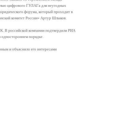
делью цифрового ГУЛАГа для неугодных
 юридического форума, который проходит в
анский комитет России» Артур Шлыков.
 VK. В российской компании подтвердили РИА
 в одностороннем порядке.
нным и объяснило его интересами