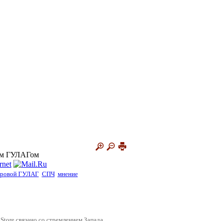
ым ГУЛАГом
ровой ГУЛАГ
СПЧ
мнение
Store связано со стремлением Запада