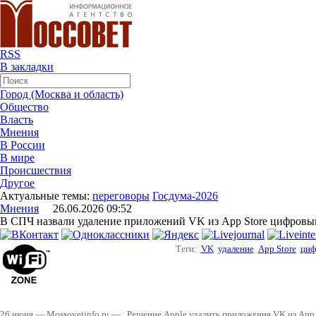
RSS
В закладки
Город (Москва и область)
Общество
Власть
Мнения
В России
В мире
Происшествия
Другое
Актуальные темы:
переговоры
Госдума-2026
Мнения
26.06.2026 09:52
В СПЧ назвали удаление приложений VK из App Store цифров
Теги:
VK
удаление
App Store
циф
26 июня — Mossovetinfo.ru — . Решение Apple удалить приложения VK из App 