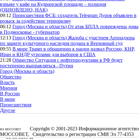
взрыве у кафе на Кудринской площади – полиция
(ОБНОВЛЕНО, НАК)
09:12
Происшествия
ФСБ: создатель Telegram Дуров объявлен в
розыск за содействие терроризму
06:12
Город (Москва и область)
От атак БПЛА повреждены дома
в Подмосковье - губернатор
12:13
Город (Москва и область)
Жалоба с участием Архнадзора
по защите культурного наследия подана в Верховный суд
09:55
В мире
Трамп в обращении к нации назвал Россию, КНР,
Иран и КНДР угрозами для выборов в США
21:28
Общество
Ситуация с нефтепродуктами в РФ будет
постепенно выправляться - Путин
Город (Москва и область)
Общество
Власть
Мнения
В России
В мире
Происшествия
Другое
Copyright © 2001-2023 Информационное агентство
ИА МОССОВЕТ
МОССОВЕТ, Свидетельство о регистрации СМИ Эл 77-4353