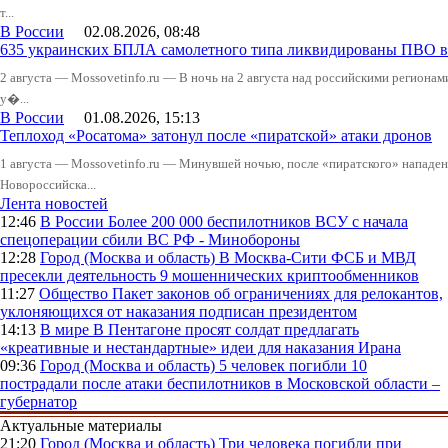
т...
В России
02.08.2026, 08:48
635 украинских БПЛА самолетного типа ликвидированы ПВО в 
2 августа — Mossovetinfo.ru — В ночь на 2 августа над российскими регион
у�...
В России
01.08.2026, 15:13
Теплоход «Росатома» затонул после «пиратской» атаки дронов
1 августа — Mossovetinfo.ru — Минувшей ночью, после «пиратского» нападени
Новороссийска...
Лента новостей
12:46
В России
Более 200 000 беспилотников ВСУ с начала
спецоперации сбили ВС РФ - Минобороны
12:28
Город (Москва и область)
В Москва-Сити ФСБ и МВД
пресекли деятельность 9 мошеннических криптообменников
11:27
Общество
Пакет законов об ограничениях для релокантов,
уклоняющихся от наказания подписан президентом
14:13
В мире
В Пентагоне просят солдат предлагать
«креативные и нестандартные» идеи для наказания Ирана
09:36
Город (Москва и область)
5 человек погибли 10
пострадали после атаки беспилотников в Московской области –
губернатор
Актуальные материалы
21:20
Город (Москва и область)
Три человека погибли при