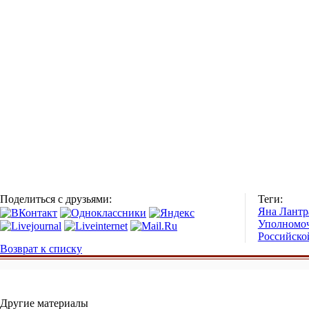
Поделиться с друзьями:
Теги:
Яна Лантр
Уполномоч
Российско
Возврат к списку
Другие материалы