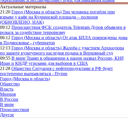
Актуальные материалы
21:20
Город (Москва и область)
Три человека погибли при
взрыве у кафе на Кудринской площади – полиция
(ОБНОВЛЕНО, НАК)
09:12
Происшествия
ФСБ: создатель Telegram Дуров объявлен в
розыск за содействие терроризму
06:12
Город (Москва и область)
От атак БПЛА повреждены дома
в Подмосковье - губернатор
12:13
Город (Москва и область)
Жалоба с участием Архнадзора
по защите культурного наследия подана в Верховный суд
09:55
В мире
Трамп в обращении к нации назвал Россию, КНР,
Иран и КНДР угрозами для выборов в США
21:28
Общество
Ситуация с нефтепродуктами в РФ будет
постепенно выправляться - Путин
Город (Москва и область)
Общество
Власть
Мнения
В России
В мире
Происшествия
Другое