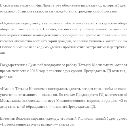
В своем выступлении Яна Лантратова обозначила направления, которым будет
отдельно обозначив важность взаимодействия с гражданским обществом.
«Отдельную задачу вижу в укреплении работы института с гражданским обще
общество главной опорой. Считаю, что институт уполномоченного может ста
межведомственного взаимодействия и координации. Третье направление – пра
касается абсолютно всех категорий граждан, особенно уязвимых категорий, н
Особое внимание необходимо уделить профилактике экстремизма и деструктив
она.
Государственная Дума поблагодарила за работу Татьяну Москалькову, котора
правам человека с 2016 года в течение двух сроков. Председатель ГД отметил
работа».
«Именно Татьяна Николаевна постаралась сделать все для того, чтобы во главе
ушла от политизации», — сказал он. По словам Председателя ГД, количество об
Москалькова возглавляла институт Уполномоченного, выросло в три раза. «Эт
депутаты, к ней обращались», — отметил Председатель ГД.
Вячеслав Володин выразил надежду, что новый Уполномоченный будет руково
«Преемственность очень важна», — сказал он.