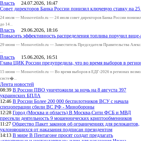
Власть
24.07.2026, 16:47
Совет директоров Банка России понизил ключевую ставку на 2
24 июля — Mossovetinfo.ru — 24 июля совет директоров Банка России понизи
до 14...
Власть
29.06.2026, 18:16
Повысить эффективность распределения топлива поручил вице
29 июня — Mossovetinfo.ru — Заместитель Председателя Правительства Алекс
...
Власть
15.06.2026, 16:51
Глава ЦИК России предупредила, что во время выборов в реги
15 июня — Mossovetinfo.ru — Во время выборов в ЕДГ-2026 в регионах возмо
систе�...
Лента новостей
08:39
В России
ПВО уничтожили за ночь на 8 августа 397
украинских БПЛА
12:46
В России
Более 200 000 беспилотников ВСУ с начала
спецоперации сбили ВС РФ - Минобороны
12:28
Город (Москва и область)
В Москва-Сити ФСБ и МВД
пресекли деятельность 9 мошеннических криптообменников
11:27
Общество
Пакет законов об ограничениях для релокантов,
уклоняющихся от наказания подписан президентом
14:13
В мире
В Пентагоне просят солдат предлагать
«креативные и нестандартные» идеи для наказания Ирана