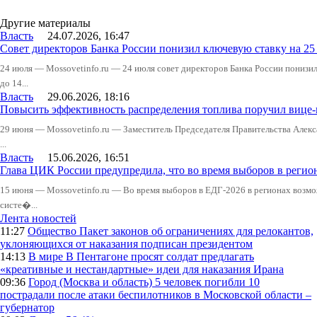
Другие материалы
Власть
24.07.2026, 16:47
Совет директоров Банка России понизил ключевую ставку на 2
24 июля — Mossovetinfo.ru — 24 июля совет директоров Банка России понизи
до 14...
Власть
29.06.2026, 18:16
Повысить эффективность распределения топлива поручил вице
29 июня — Mossovetinfo.ru — Заместитель Председателя Правительства Алекс
...
Власть
15.06.2026, 16:51
Глава ЦИК России предупредила, что во время выборов в реги
15 июня — Mossovetinfo.ru — Во время выборов в ЕДГ-2026 в регионах возмо
систе�...
Лента новостей
11:27
Общество
Пакет законов об ограничениях для релокантов,
уклоняющихся от наказания подписан президентом
14:13
В мире
В Пентагоне просят солдат предлагать
«креативные и нестандартные» идеи для наказания Ирана
09:36
Город (Москва и область)
5 человек погибли 10
пострадали после атаки беспилотников в Московской области –
губернатор