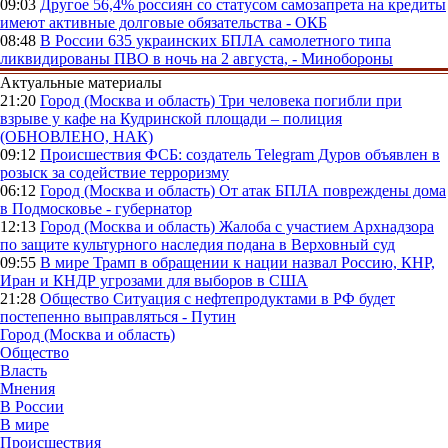
09:03
Другое
56,4% россиян со статусом самозапрета на кредиты
имеют активные долговые обязательства - ОКБ
08:48
В России
635 украинских БПЛА самолетного типа
ликвидированы ПВО в ночь на 2 августа, - Минобороны
Актуальные материалы
21:20
Город (Москва и область)
Три человека погибли при
взрыве у кафе на Кудринской площади – полиция
(ОБНОВЛЕНО, НАК)
09:12
Происшествия
ФСБ: создатель Telegram Дуров объявлен в
розыск за содействие терроризму
06:12
Город (Москва и область)
От атак БПЛА повреждены дома
в Подмосковье - губернатор
12:13
Город (Москва и область)
Жалоба с участием Архнадзора
по защите культурного наследия подана в Верховный суд
09:55
В мире
Трамп в обращении к нации назвал Россию, КНР,
Иран и КНДР угрозами для выборов в США
21:28
Общество
Ситуация с нефтепродуктами в РФ будет
постепенно выправляться - Путин
Город (Москва и область)
Общество
Власть
Мнения
В России
В мире
Происшествия