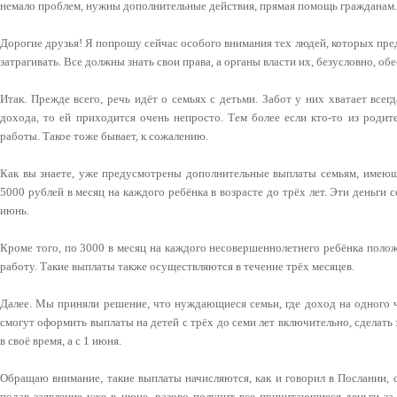
немало проблем, нужны дополнительные действия, прямая помощь гражданам.
Дорогие друзья! Я попрошу сейчас особого внимания тех людей, которых пр
затрагивать. Все должны знать свои права, а органы власти их, безусловно, об
Итак. Прежде всего, речь идёт о семьях с детьми. Забот у них хватает всег
дохода, то ей приходится очень непросто. Тем более если кто-то из родит
работы. Такое тоже бывает, к сожалению.
Как вы знаете, уже предусмотрены дополнительные выплаты семьям, имеющи
5000 рублей в месяц на каждого ребёнка в возрасте до трёх лет. Эти деньги с
июнь.
Кроме того, по 3000 в месяц на каждого несовершеннолетнего ребёнка поло
работу. Такие выплаты также осуществляются в течение трёх месяцев.
Далее. Мы приняли решение, что нуждающиеся семьи, где доход на одного 
смогут оформить выплаты на детей с трёх до семи лет включительно, сделать 
в своё время, а с 1 июня.
Обращаю внимание, такие выплаты начисляются, как и говорил в Послании, с
подав заявление уже в июне, разово получит все причитающиеся деньги за