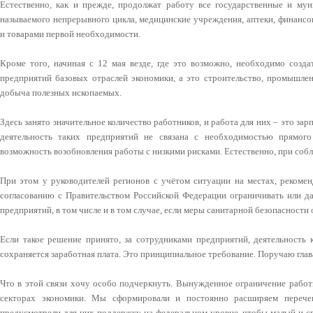
Естественно, как и прежде, продолжат работу все государственные и мун
называемого непрерывного цикла, медицинские учреждения, аптеки, финансо
и товарами первой необходимости.
Кроме того, начиная с 12 мая везде, где это возможно, необходимо созда
предприятий базовых отраслей экономики, а это строительство, промышленно
добыча полезных ископаемых.
Здесь занято значительное количество работников, и работа для них – это зар
деятельность таких предприятий не связана с необходимостью прямого 
возможность возобновления работы с низкими рисками. Естественно, при соб
При этом у руководителей регионов с учётом ситуации на местах, рекомен
согласованию с Правительством Российской Федерации ограничивать или да
предприятий, в том числе и в том случае, если меры санитарной безопасности
Если такое решение принято, за сотрудниками предприятий, деятельность 
сохраняется заработная плата. Это принципиальное требование. Поручаю глав
Что в этой связи хочу особо подчеркнуть. Вынужденное ограничение работы
секторах экономики. Мы сформировали и постоянно расширяем перече
предусмотрели для них поддержку на федеральном уровне, чтобы малый и с