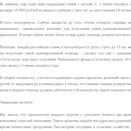
И, наконец, ещё одна мера поддержки семей с детьми. С 1 июня текущего г
размере 10 000 рублей на каждого ребёнка с трёх лет до наступления 16-летнег
И хочу подчеркнуть. Сейчас людям не до того, чтобы собирать справки, в
правильное, справедливое решение для получения такой единовременно
критериев. Условие сейчас может быть только одно: помощь должны поучить вс
Повторю: каждая российская семья, в которой растут дети с трёх до 15 лет 
на получение такой единовременной помощи – сделать это уже с завтраш
«Госуслуги» или через отделение Пенсионного фонда и получить деньги 10 0
уже сказал, с 1 июня текущего года.
В общей сложности с учётом сегодняшних и ранее принятых решений такую 
детей, от младенцев до учеников школ. Считаю, что именно такими должны бы
когда в первую очередь должны заботиться о безопасности людей пожилого во
Уважаемые коллеги!
Вы знаете, что практически каждую неделю с участием бизнеса мы про
ключевых отраслей экономики. Такую практику выработки адресных решений
время обязательно продолжим. Рассмотрим ситуацию в сельском хозяйстве, 