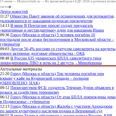
15 июня — Mossovetinfo.ru — Во время выборов в ЕДГ-2026 в регионах возмо
систе�...
Лента новостей
11:27
Общество
Пакет законов об ограничениях для релокантов,
уклоняющихся от наказания подписан президентом
14:13
В мире
В Пентагоне просят солдат предлагать
«креативные и нестандартные» идеи для наказания Ирана
09:36
Город (Москва и область)
5 человек погибли 10
пострадали после атаки беспилотников в Московской области –
губернатор
09:03
Другое
56,4% россиян со статусом самозапрета на кредиты
имеют активные долговые обязательства - ОКБ
08:48
В России
635 украинских БПЛА самолетного типа
ликвидированы ПВО в ночь на 2 августа, - Минобороны
Актуальные материалы
21:20
Город (Москва и область)
Три человека погибли при
взрыве у кафе на Кудринской площади – полиция
(ОБНОВЛЕНО, НАК)
09:12
Происшествия
ФСБ: создатель Telegram Дуров объявлен в
розыск за содействие терроризму
06:12
Город (Москва и область)
От атак БПЛА повреждены дома
в Подмосковье - губернатор
12:13
Город (Москва и область)
Жалоба с участием Архнадзора
по защите культурного наследия подана в Верховный суд
09:55
В мире
Трамп в обращении к нации назвал Россию, КНР,