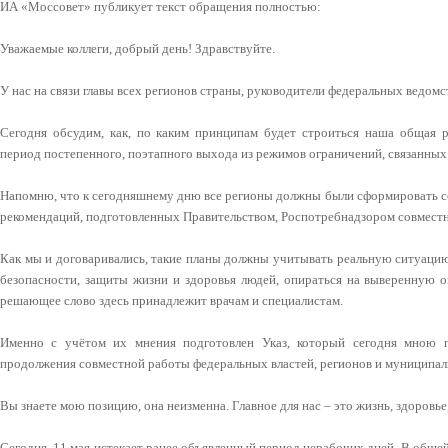
ИА «Моссовет» публикует текст обращения полностью:
Уважаемые коллеги, добрый день! Здравствуйте.
У нас на связи главы всех регионов страны, руководители федеральных ведомс
Сегодня обсудим, как, по каким принципам будет строиться наша общая 
период постепенного, поэтапного выхода из режимов ограничений, связанных
Напомню, что к сегодняшнему дню все регионы должны были сформировать со
рекомендаций, подготовленных Правительством, Роспотребнадзором совместн
Как мы и договаривались, такие планы должны учитывать реальную ситуацию
безопасности, защиты жизни и здоровья людей, опираться на выверенную о
решающее слово здесь принадлежит врачам и специалистам.
Именно с учётом их мнения подготовлен Указ, который сегодня мною п
продолжения совместной работы федеральных властей, регионов и муниципали
Вы знаете мою позицию, она неизменна. Главное для нас – это жизнь, здоровье
Сегодня, 11 мая истекает ранее объявленный период нерабочих дней. В общей