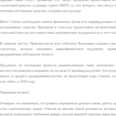
«налоговый капитал» в размере одного МРОТ, за счёт которого они смогут 
отвлекая собственные средства, сохраняя свои доходы.
Пятое. Сейчас необходимо снизить фискальное бремя и на индивидуальных п
пострадавших отраслях. Предлагаю в этом году предоставить им налоговы
страховых взносов, тем самым также дополнительно поддержать их в этот сл
И, наконец, шестое. Практически во всех субъектах Федерации созданы и д
структуры, которые оказывают микрофинансовую поддержку индив
предприятиям, небольшому бизнесу.
Предлагаю, не откладывая провести докапитализацию таких компактных
институтов развития и направить на эти цели 12 миллиардов рублей. Эти сре
малого и среднего предпринимательства» на предстоящие годы. Считаю, чт
уже сейчас, в 2020 году.
Уважаемые коллеги!
Очевидно, что налаживать, отстраивать нормальную деловую жизнь, работу п
этом стратегические задачи. Отвечая на вызовы новой реальности, котора
встряску испытывают глобальные рынки, система мировой торговли, нарастаю