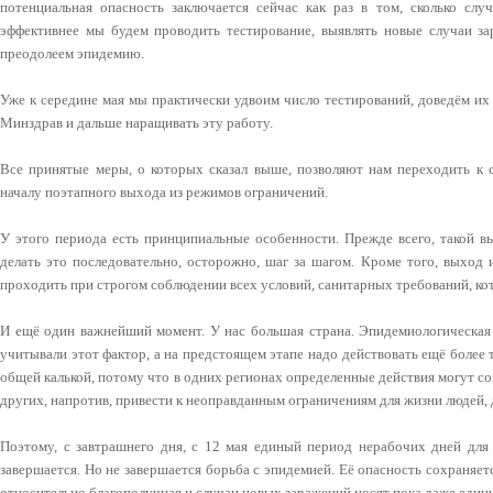
потенциальная опасность заключается сейчас как раз в том, сколько слу
эффективнее мы будем проводить тестирование, выявлять новые случаи за
преодолеем эпидемию.
Уже к середине мая мы практически удвоим число тестирований, доведём их
Минздрав и дальше наращивать эту работу.
Все принятые меры, о которых сказал выше, позволяют нам переходить к
началу поэтапного выхода из режимов ограничений.
У этого периода есть принципиальные особенности. Прежде всего, такой
делать это последовательно, осторожно, шаг за шагом. Кроме того, выход
проходить при строгом соблюдении всех условий, санитарных требований, ко
И ещё один важнейший момент. У нас большая страна. Эпидемиологическая 
учитывали этот фактор, а на предстоящем этапе надо действовать ещё более 
общей калькой, потому что в одних регионах определенные действия могут со
других, напротив, привести к неоправданным ограничениям для жизни людей,
Поэтому, с завтрашнего дня, с 12 мая единый период нерабочих дней для 
завершается. Но не завершается борьба с эпидемией. Её опасность сохраняет
относительно благополучная и случаи новых заражений носят пока даже един