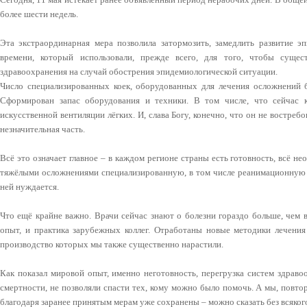
более шести недель.
Эта экстраординарная мера позволила затормозить, замедлить развитие э
времени, который использовали, прежде всего, для того, чтобы сущес
здравоохранения на случай обострения эпидемиологической ситуации.
Число специализированных коек, оборудованных для лечения осложнений б
Сформирован запас оборудования и техники. В том числе, что сейчас к
искусственной вентиляции лёгких. И, слава Богу, конечно, что он не востреб
незначительная часть.
Всё это означает главное – в каждом регионе страны есть готовность, всё н
тяжёлыми осложнениями специализированную, в том числе реанимационную п
ней нуждается.
Что ещё крайне важно. Врачи сейчас знают о болезни гораздо больше, чем 
опыт, и практика зарубежных коллег. Отработаны новые методики лечения
производство которых мы также существенно нарастили.
Как показал мировой опыт, именно неготовность, перегрузка систем здрав
смертности, не позволяли спасти тех, кому можно было помочь. А мы, повт
благодаря заранее принятым мерам уже сохранены – можно сказать без всяког