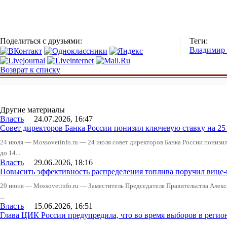
Поделиться с друзьями:
Теги:
Владимир
Возврат к списку
Другие материалы
Власть
24.07.2026, 16:47
Совет директоров Банка России понизил ключевую ставку на 2
24 июля — Mossovetinfo.ru — 24 июля совет директоров Банка России понизи
до 14...
Власть
29.06.2026, 18:16
Повысить эффективность распределения топлива поручил вице
29 июня — Mossovetinfo.ru — Заместитель Председателя Правительства Алекс
...
Власть
15.06.2026, 16:51
Глава ЦИК России предупредила, что во время выборов в реги