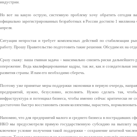
индустрии.
Но вот на какую острую, системную проблему хочу обратить сегодня в
официально зарегистрированных безработных в России достигло 1 миллиона 4
апреля.
Ситуация непростая и требует комплексных действий по стабилизации ры
работу. Прошу Правительство подготовить такие решения. Обсудим их на отд
Сразу скажу: наша главная задача – максимально снизить риски дальнейшего 
опережение. Ведь квалифицированные кадры, так же, как и созидательная эн
развития страны. И нам его необходимо сберечь.
Поэтому уже принятые меры поддержки экономики в первую очередь, направ
предприятий, нужно, безусловно, исполнять. Нужно сделать так, чтоб
инфраструктура и потенциал бизнеса, чтобы именно сейчас критически не с
достаточно быстро восстановить своим коллективы, нарастить, нормализовать
Напомню, что для предприятий малого и среднего бизнеса в пострадавших сф
НКО мы предусмотрели прямую государственную субсидию на выплату зарп
ключевое условие получения такой поддержки – сохранение штатной числен
апреля. Такая мера потенциально рассчитана на поддержку четырёх миллионо