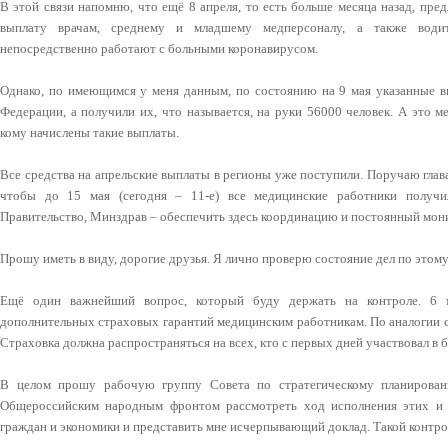
В этой связи напомню, что ещё 8 апреля, то есть больше месяца назад, пр
выплату врачам, среднему и младшему медперсоналу, а также води
непосредственно работают с больными коронавирусом.
Однако, по имеющимся у меня данным, по состоянию на 9 мая указанные в
Федерации, а получили их, что называется, на руки 56000 человек. А это 
кому начислены такие выплаты.
Все средства на апрельские выплаты в регионы уже поступили. Поручаю глав
чтобы до 15 мая (сегодня – 11-е) все медицинские работники получ
Правительство, Минздрав – обеспечить здесь координацию и постоянный мон
Прошу иметь в виду, дорогие друзья. Я лично проверю состояние дел по этом
Ещё один важнейший вопрос, который буду держать на контроле. 6 
дополнительных страховых гарантий медицинским работникам. По аналогии 
Страховка должна распространяться на всех, кто с первых дней участвовал в 
В целом прошу рабочую группу Совета по стратегическому планирова
Общероссийским народным фронтом рассмотреть ход исполнения этих и
граждан и экономики и представить мне исчерпывающий доклад. Такой контро