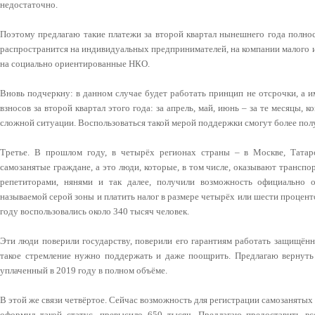
недостаточно.
Поэтому предлагаю такие платежи за второй квартал нынешнего года полно
распространится на индивидуальных предпринимателей, на компании малого и
на социально ориентированные НКО.
Вновь подчеркну: в данном случае будет работать принцип не отсрочки, а 
взносов за второй квартал этого года: за апрель, май, июнь – за те месяцы, к
сложной ситуации. Воспользоваться такой мерой поддержки смогут более пол
Третье. В прошлом году, в четырёх регионах страны – в Москве, Татар
самозанятые граждане, а это люди, которые, в том числе, оказывают трансп
репетиторами, нянями и так далее, получили возможность официально 
называемой серой зоны и платить налог в размере четырёх или шести процен
году воспользовались около 340 тысяч человек.
Эти люди поверили государству, поверили его гарантиям работать защищённ
такое стремление нужно поддержать и даже поощрить. Предлагаю вернуть
уплаченный в 2019 году в полном объёме.
В этой же связи четвёртое. Сейчас возможность для регистрации самозанятых д
оформил такой статус, превысило 650 тысяч. Предлагаю предоставить в