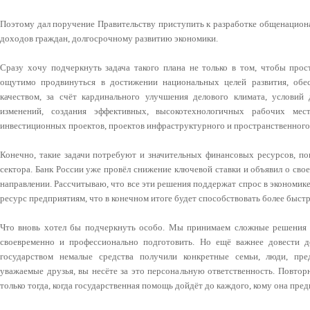
Поэтому дал поручение Правительству приступить к разработке общенациона
доходов граждан, долгосрочному развитию экономики.
Сразу хочу подчеркнуть задача такого плана не только в том, чтобы прос
ощутимо продвинуться в достижении национальных целей развития, обе
качеством, за счёт кардинального улучшения делового климата, условий
изменений, создания эффективных, высокотехнологичных рабочих мес
инвестиционных проектов, проектов инфраструктурного и пространственного
Конечно, такие задачи потребуют и значительных финансовых ресурсов, по
сектора. Банк России уже провёл снижение ключевой ставки и объявил о сво
направлении. Рассчитываю, что все эти решения поддержат спрос в экономик
ресурс предприятиям, что в конечном итоге будет способствовать более быст
Что вновь хотел бы подчеркнуть особо. Мы принимаем сложные решения в
своевременно и профессионально подготовить. Но ещё важнее довести д
государством немалые средства получили конкретные семьи, люди, пре
уважаемые друзья, вы несёте за это персональную ответственность. Повто
только тогда, когда государственная помощь дойдёт до каждого, кому она пред