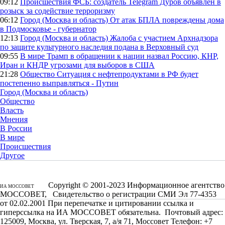
09:12
Происшествия
ФСБ: создатель Telegram Дуров объявлен в
розыск за содействие терроризму
06:12
Город (Москва и область)
От атак БПЛА повреждены дома
в Подмосковье - губернатор
12:13
Город (Москва и область)
Жалоба с участием Архнадзора
по защите культурного наследия подана в Верховный суд
09:55
В мире
Трамп в обращении к нации назвал Россию, КНР,
Иран и КНДР угрозами для выборов в США
21:28
Общество
Ситуация с нефтепродуктами в РФ будет
постепенно выправляться - Путин
Город (Москва и область)
Общество
Власть
Мнения
В России
В мире
Происшествия
Другое
Copyright © 2001-2023 Информационное агентство
ИА МОССОВЕТ
МОССОВЕТ, Свидетельство о регистрации СМИ Эл 77-4353
от 02.02.2001 При перепечатке и цитировании ссылка и
гиперссылка на ИА МОССОВЕТ обязательна. Почтовый адрес:
125009, Москва, ул. Тверская, 7, а/я 71, Моссовет Телефон: +7