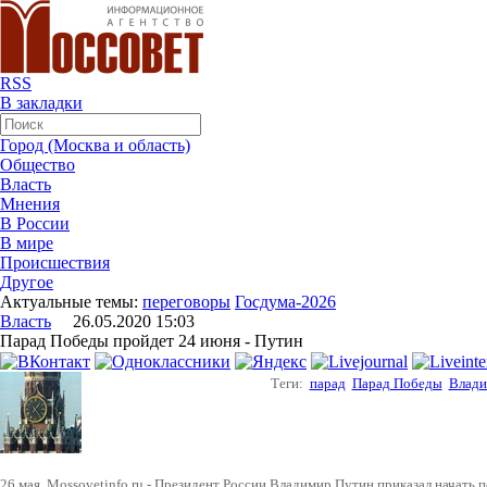
RSS
В закладки
Город (Москва и область)
Общество
Власть
Мнения
В России
В мире
Происшествия
Другое
Актуальные темы:
переговоры
Госдума-2026
Власть
26.05.2020 15:03
Парад Победы пройдет 24 июня - Путин
Теги:
парад
Парад Победы
Влади
26 мая. Mossovetinfo.ru - Президент России Владимир Путин приказал начать п