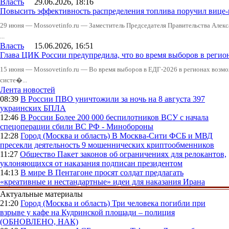
Власть
29.06.2026, 18:16
Повысить эффективность распределения топлива поручил вице
29 июня — Mossovetinfo.ru — Заместитель Председателя Правительства Алекс
...
Власть
15.06.2026, 16:51
Глава ЦИК России предупредила, что во время выборов в реги
15 июня — Mossovetinfo.ru — Во время выборов в ЕДГ-2026 в регионах возмо
систе�...
Лента новостей
08:39
В России
ПВО уничтожили за ночь на 8 августа 397
украинских БПЛА
12:46
В России
Более 200 000 беспилотников ВСУ с начала
спецоперации сбили ВС РФ - Минобороны
12:28
Город (Москва и область)
В Москва-Сити ФСБ и МВД
пресекли деятельность 9 мошеннических криптообменников
11:27
Общество
Пакет законов об ограничениях для релокантов,
уклоняющихся от наказания подписан президентом
14:13
В мире
В Пентагоне просят солдат предлагать
«креативные и нестандартные» идеи для наказания Ирана
Актуальные материалы
21:20
Город (Москва и область)
Три человека погибли при
взрыве у кафе на Кудринской площади – полиция
(ОБНОВЛЕНО, НАК)