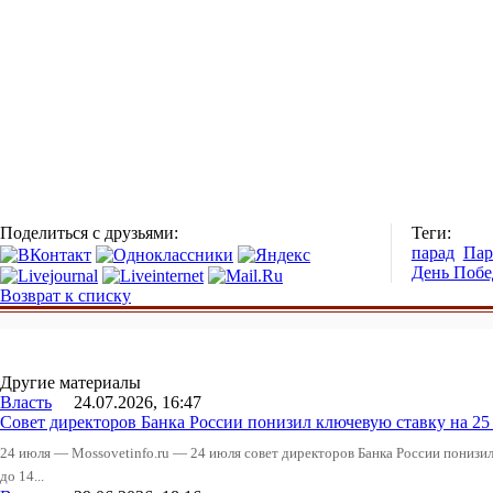
Поделиться с друзьями:
Теги:
парад
Пар
День Поб
Возврат к списку
Другие материалы
Власть
24.07.2026, 16:47
Совет директоров Банка России понизил ключевую ставку на 2
24 июля — Mossovetinfo.ru — 24 июля совет директоров Банка России понизи
до 14...