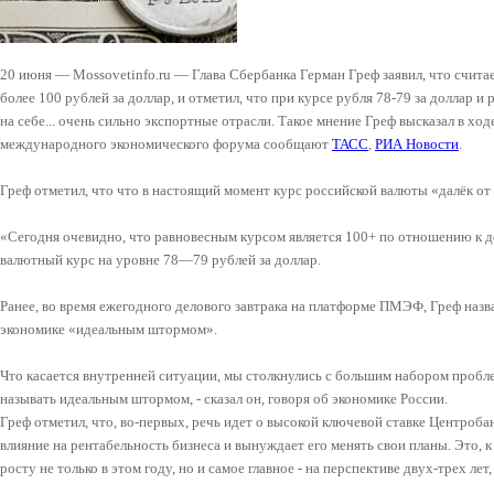
20 июня — Mossovetinfo.ru — Глава Сбербанка Герман Греф заявил, что счит
более 100 рублей за доллар, и отметил, что при курсе рубля 78-79 за доллар
на себе... очень сильно экспортные отрасли. Такое мнение Греф высказал в ход
международного экономического форума сообщают
ТАСС
,
РИА Новости
.
Греф отметил, что что в настоящий момент курс российской валюты «далёк от
«Сегодня очевидно, что равновесным курсом является 100+ по отношению к до
валютный курс на уровне 78—79 рублей за доллар.
Ранее, во время ежегодного делового завтрака на платформе ПМЭФ, Греф наз
экономике «идеальным штормом».
Что касается внутренней ситуации, мы столкнулись с большим набором пробл
называть идеальным штормом, - сказал он, говоря об экономике России.
Греф отметил, что, во-первых, речь идет о высокой ключевой ставке Центроба
влияние на рентабельность бизнеса и вынуждает его менять свои планы. Это, 
росту не только в этом году, но и самое главное - на перспективе двух-трех лет, 