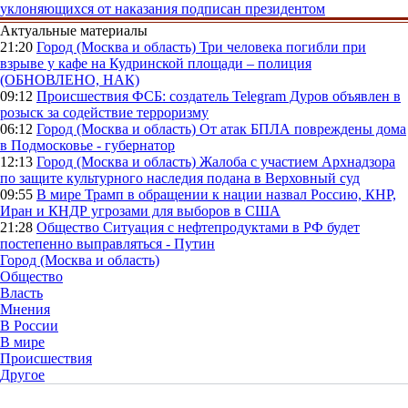
уклоняющихся от наказания подписан президентом
Актуальные материалы
21:20
Город (Москва и область)
Три человека погибли при
взрыве у кафе на Кудринской площади – полиция
(ОБНОВЛЕНО, НАК)
09:12
Происшествия
ФСБ: создатель Telegram Дуров объявлен в
розыск за содействие терроризму
06:12
Город (Москва и область)
От атак БПЛА повреждены дома
в Подмосковье - губернатор
12:13
Город (Москва и область)
Жалоба с участием Архнадзора
по защите культурного наследия подана в Верховный суд
09:55
В мире
Трамп в обращении к нации назвал Россию, КНР,
Иран и КНДР угрозами для выборов в США
21:28
Общество
Ситуация с нефтепродуктами в РФ будет
постепенно выправляться - Путин
Город (Москва и область)
Общество
Власть
Мнения
В России
В мире
Происшествия
Другое