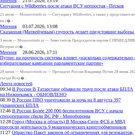
Мнения
21.07.2026, 15:19
Ситуация с Wildberries после атаки ВСУ непростая - Песков
21 июля — Mossovetinfo.ru — Ситуация у Wildberries, а также у представител
на с�...
Мнения
03.07.2026, 13:08
Сказанная (Матвейчевым) глупость делает предстоящие выборы
3 июля — Mossovetinfo.ru — Заместитель Председателя партии СПРАВЕДЛИВ
Ветеран от�...
Мнения
28.06.2026, 17:11
Путин: на прочность системы влияет «насколько содержательно
избирательные кампании парламентские партии»
28 июня — Mossovetinfo.ru — Президент России Владимир Путин 28 июня 2026
съезда Всер�...
Лента новостей
09:34
В России
В Татарстане объявили траур после атаки БПЛА
на Нижнекамск - ОБНОВЛЕНО
08:39
В России
ПВО уничтожили за ночь на 8 августа 397
украинских БПЛА
12:46
В России
Более 200 000 беспилотников ВСУ с начала
спецоперации сбили ВС РФ - Минобороны
12:28
Город (Москва и область)
В Москва-Сити ФСБ и МВД
пресекли деятельность 9 мошеннических криптообменников
11:27
Общество
Пакет законов об ограничениях для релокантов,