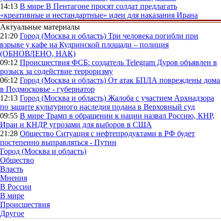
14:13
В мире
В Пентагоне просят солдат предлагать
«креативные и нестандартные» идеи для наказания Ирана
Актуальные материалы
21:20
Город (Москва и область)
Три человека погибли при
взрыве у кафе на Кудринской площади – полиция
(ОБНОВЛЕНО, НАК)
09:12
Происшествия
ФСБ: создатель Telegram Дуров объявлен в
розыск за содействие терроризму
06:12
Город (Москва и область)
От атак БПЛА повреждены дома
в Подмосковье - губернатор
12:13
Город (Москва и область)
Жалоба с участием Архнадзора
по защите культурного наследия подана в Верховный суд
09:55
В мире
Трамп в обращении к нации назвал Россию, КНР,
Иран и КНДР угрозами для выборов в США
21:28
Общество
Ситуация с нефтепродуктами в РФ будет
постепенно выправляться - Путин
Город (Москва и область)
Общество
Власть
Мнения
В России
В мире
Происшествия
Другое