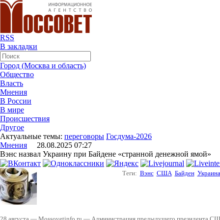
RSS
В закладки
Город (Москва и область)
Общество
Власть
Мнения
В России
В мире
Происшествия
Другое
Актуальные темы:
переговоры
Госдума-2026
Мнения
28.08.2025 07:27
Вэнс назвал Украину при Байдене «странной денежной ямой»
Теги:
Вэнс
США
Байден
Украин
28 августа — Mossovetinfo.ru — Администрация предыдущего президента С