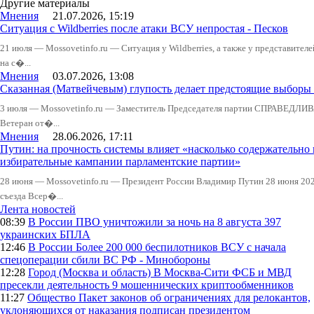
Другие материалы
Мнения
21.07.2026, 15:19
Ситуация с Wildberries после атаки ВСУ непростая - Песков
21 июля — Mossovetinfo.ru — Ситуация у Wildberries, а также у представител
на с�...
Мнения
03.07.2026, 13:08
Сказанная (Матвейчевым) глупость делает предстоящие выборы
3 июля — Mossovetinfo.ru — Заместитель Председателя партии СПРАВЕДЛИВ
Ветеран от�...
Мнения
28.06.2026, 17:11
Путин: на прочность системы влияет «насколько содержательно
избирательные кампании парламентские партии»
28 июня — Mossovetinfo.ru — Президент России Владимир Путин 28 июня 2026
съезда Всер�...
Лента новостей
08:39
В России
ПВО уничтожили за ночь на 8 августа 397
украинских БПЛА
12:46
В России
Более 200 000 беспилотников ВСУ с начала
спецоперации сбили ВС РФ - Минобороны
12:28
Город (Москва и область)
В Москва-Сити ФСБ и МВД
пресекли деятельность 9 мошеннических криптообменников
11:27
Общество
Пакет законов об ограничениях для релокантов,
уклоняющихся от наказания подписан президентом