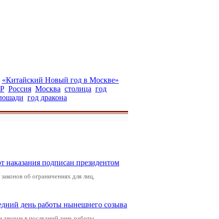
«Китайский Новый год в Москве»
Р
Россия
Москва
столица
год
лошади
год дракона
от наказания подписан президентом
законов об ограничениях для лиц,
едний день работы нынешнего созыва
м дворце в последний день работы