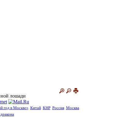
енной лошади
й год в Москве»
Китай
КНР
Россия
Москва
 дракона