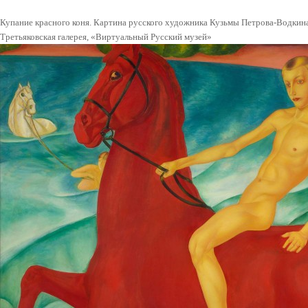
Купание красного коня. Картина русского художника Кузьмы Петрова-Водкина.
Третьяковская галерея, «Виртуальный Русский музей»