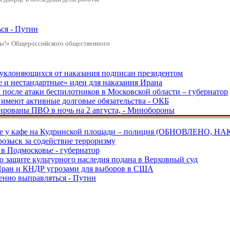
ся - Путин
ды!» Общероссийского общественного
, уклоняющихся от наказания подписан президентом
е и нестандартные» идеи для наказания Ирана
и после атаки беспилотников в Московской области – губернатор
ы имеют активные долговые обязательства - ОКБ
рованы ПВО в ночь на 2 августа, - Минобороны
ве у кафе на Кудринской площади – полиция (ОБНОВЛЕНО, НА
розыск за содействие терроризму
в Подмосковье - губернатор
о защите культурного наследия подана в Верховный суд
 Иран и КНДР угрозами для выборов в США
енно выправляться - Путин