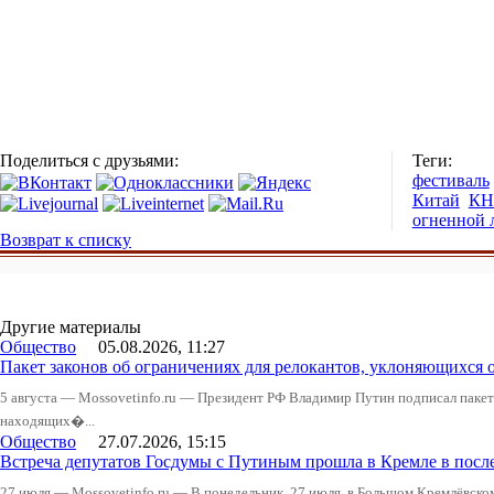
Поделиться с друзьями:
Теги:
фестиваль
Китай
КН
огненной 
Возврат к списку
Другие материалы
Общество
05.08.2026, 11:27
Пакет законов об ограничениях для релокантов, уклоняющихся 
5 августа — Mossovetinfo.ru — Президент РФ Владимир Путин подписал пакет 
находящих�...
Общество
27.07.2026, 15:15
Встреча депутатов Госдумы с Путиным прошла в Кремле в посл
27 июля — Mossovetinfo.ru — В понедельник, 27 июля, в Большом Кремлёвско