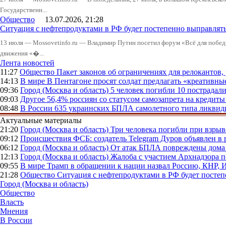
Государственн...
Общество
13.07.2026, 21:28
Ситуация с нефтепродуктами в РФ будет постепенно выправлять
13 июля — Mossovetinfo.ru — Владимир Путин посетил форум «Всё для побе
движения «�...
Лента новостей
11:27
Общество
Пакет законов об ограничениях для релокантов
14:13
В мире
В Пентагоне просят солдат предлагать «креативны
09:36
Город (Москва и область)
5 человек погибли 10 пострадал
09:03
Другое
56,4% россиян со статусом самозапрета на кредит
08:48
В России
635 украинских БПЛА самолетного типа ликвиди
Актуальные материалы
21:20
Город (Москва и область)
Три человека погибли при взры
09:12
Происшествия
ФСБ: создатель Telegram Дуров объявлен в 
06:12
Город (Москва и область)
От атак БПЛА повреждены дома 
12:13
Город (Москва и область)
Жалоба с участием Архнадзора п
09:55
В мире
Трамп в обращении к нации назвал Россию, КНР,
21:28
Общество
Ситуация с нефтепродуктами в РФ будет постеп
Город (Москва и область)
Общество
Власть
Мнения
В России