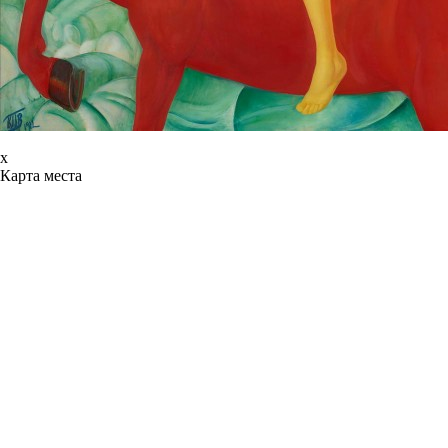
x
Карта места