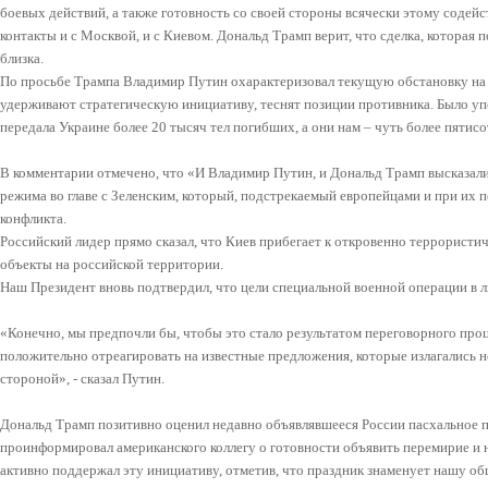
боевых действий, а также готовность со своей стороны всячески этому содей
контакты и с Москвой, и с Киевом. Дональд Трамп верит, что сделка, которая 
близка.
По просьбе Трампа Владимир Путин охарактеризовал текущую обстановку на 
удерживают стратегическую инициативу, теснят позиции противника. Было упо
передала Украине более 20 тысяч тел погибших, а они нам – чуть более пятисо
В комментарии отмечено, что «И Владимир Путин, и Дональд Трамп высказали,
режима во главе с Зеленским, который, подстрекаемый европейцами и при их п
конфликта.
Российский лидер прямо сказал, что Киев прибегает к откровенно террористи
объекты на российской территории.
Наш Президент вновь подтвердил, что цели специальной военной операции в 
«Конечно, мы предпочли бы, чтобы это стало результатом переговорного проц
положительно отреагировать на известные предложения, которые излагались н
стороной», - сказал Путин.
Дональд Трамп позитивно оценил недавно объявлявшееся России пасхальное 
проинформировал американского коллегу о готовности объявить перемирие и
активно поддержал эту инициативу, отметив, что праздник знаменует нашу о