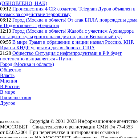
(ОБНОВЛЕНО, НАК)
09:12
Происшествия
ФСБ: создатель Telegram Дуров объявлен в
розыск за содействие терроризму
06:12
Город (Москва и область)
От атак БПЛА повреждены дома
в Подмосковье - губернатор
12:13
Город (Москва и область)
Жалоба с участием Архнадзора
по защите культурного наследия подана в Верховный суд
09:55
В мире
Трамп в обращении к нации назвал Россию, КНР,
Иран и КНДР угрозами для выборов в США
21:28
Общество
Ситуация с нефтепродуктами в РФ будет
постепенно выправляться - Путин
Город (Москва и область)
Общество
Власть
Мнения
В России
В мире
Происшествия
Другое
Copyright © 2001-2023 Информационное агентство
ИА МОССОВЕТ
МОССОВЕТ, Свидетельство о регистрации СМИ Эл 77-4353
от 02.02.2001 При перепечатке и цитировании ссылка и
гиперссылка на ИА МОССОВЕТ обязательна. Почтовый адрес: