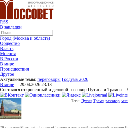
RSS
В закладки
Город (Москва и область)
Общество
Власть
Мнения
В России
В мире
Происшествия
Другое
Актуальные темы:
переговоры
Госдума-2026
В мире
29.04.2026 23:13
Состоялся откровенный и деловой разговор Путина и Трампа –
Теги:
Путин
Трамп
разговор
мне
29 апреля— Mossovetinfo.ru — «Состоялся очередной телефонный разговор 