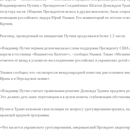
Владимировича Путина с Президентом Соединённых Штатов Дональдом Трамп
полутора часов. Общение Президентов велось в дружеском ключе, было откр
помощник российского лидера Юрий Ушаков. Его комментарий по итогам телеф
Кремля.
Разговор, проведенный по инициативе Путина продолжался более 1,5 часов.
«Владимир Путин первым делом высказал слова поддержки Президенту США в 
апреля в гостинице «Вашингтон Хилтон»«, - сообщил Ушаков. Также «Мелани
отмечен её вклад в усилия по воссоединению российских и украинских детей с
Ушаков сообщил, что «из вопросов международной повестки дня основное вн
Ирана и в Персидском заливе».
«Владимир Путин считает правильным решение Дональда Трампа продлить ре
Это должно дать шанс переговорам и в целом помочь стабилизации обстановки
Путин и Трамп изложили свои позиции по вопросу урегулирования кризиса, на
иранской ядерной программы.
«Что касается украинского урегулирования, американский Президент акценти