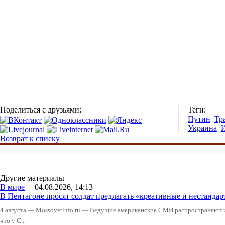
Поделиться с друзьями:
Теги:
Путин
Тр
Украина
Возврат к списку
Другие материалы
В мире
04.08.2026, 14:13
В Пентагоне просят солдат предлагать «креативные и нестандар
4 августа — Mossovetinfo.ru — Ведущие американские СМИ распространяют
что у С...