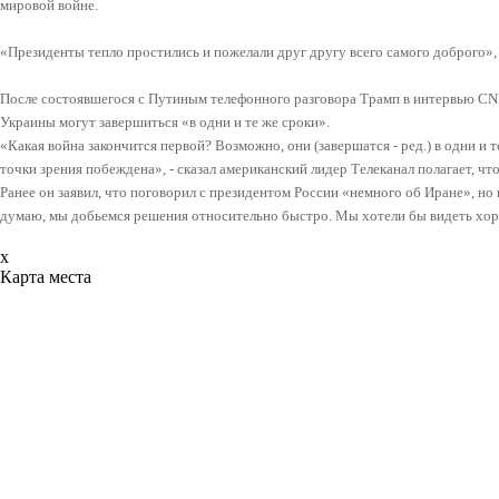
мировой войне.
«Президенты тепло простились и пожелали друг другу всего самого доброго»,
После состоявшегося с Путиным телефонного разговора Трамп в интервью CNN
Украины могут завершиться «в одни и те же сроки».
«Какая война закончится первой? Возможно, они (завершатся - ред.) в одни и 
точки зрения побеждена», - сказал американский лидер Телеканал полагает, что
Ранее он заявил, что поговорил с президентом России «немного об Иране», но
думаю, мы добьемся решения относительно быстро. Мы хотели бы видеть хоро
x
Карта места