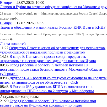
В мире
23.07.2026, 10:00
Лавров и Рубио на встрече обсудили конфликт на Украине и д
23 июля — Mossovetinfo.ru — Министр иностранных дел России Сергей Лавров
полях» ми�...
В мире
17.07.2026, 09:55
Трамп в обращении к нации назвал Россию, КНР, Иран и КНДР
17 июля — Mossovetinfo.ru — Обращение президента США Дональда Трампа к 
анонси�...
Лента новостей
11:27
Общество
Пакет законов об ограничениях для релокантов,
уклоняющихся от наказания подписан президентом
14:13
В мире
В Пентагоне просят солдат предлагать
«креативные и нестандартные» идеи для наказания Ирана
09:36
Город (Москва и область)
5 человек погибли 10
пострадали после атаки беспилотников в Московской области –
губернатор
09:03
Другое
56,4% россиян со статусом самозапрета на кредиты
имеют активные долговые обязательства - ОКБ
08:48
В России
635 украинских БПЛА самолетного типа
ликвидированы ПВО в ночь на 2 августа, - Минобороны
Актуальные материалы
21:20
Город (Москва и область)
Три человека погибли при
взрыве у кафе на Кудринской площади – полиция