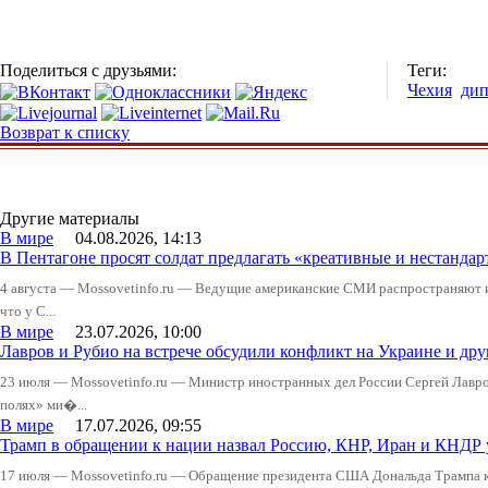
Поделиться с друзьями:
Теги:
Чехия
ди
Возврат к списку
Другие материалы
В мире
04.08.2026, 14:13
В Пентагоне просят солдат предлагать «креативные и нестандар
4 августа — Mossovetinfo.ru — Ведущие американские СМИ распространяют
что у С...
В мире
23.07.2026, 10:00
Лавров и Рубио на встрече обсудили конфликт на Украине и д
23 июля — Mossovetinfo.ru — Министр иностранных дел России Сергей Лавров
полях» ми�...
В мире
17.07.2026, 09:55
Трамп в обращении к нации назвал Россию, КНР, Иран и КНДР
17 июля — Mossovetinfo.ru — Обращение президента США Дональда Трампа к 