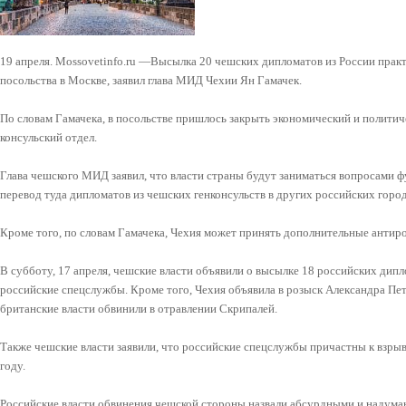
19 апреля. Mossovetinfo.ru —Высылка 20 чешских дипломатов из России прак
посольства в Москве, заявил глава МИД Чехии Ян Гамачек.
По словам Гамачека, в посольстве пришлось закрыть экономический и полити
консульский отдел.
Глава чешского МИД заявил, что власти страны будут заниматься вопросами 
перевод туда дипломатов из чешских генконсульств в других российских город
Кроме того, по словам Гамачека, Чехия может принять дополнительные антир
В субботу, 17 апреля, чешские власти объявили о высылке 18 российских дипл
российские спецслужбы. Кроме того, Чехия объявила в розыск Александра Пе
британские власти обвинили в отравлении Скрипалей.
Также чешские власти заявили, что российские спецслужбы причастны к взрыв
году.
Российские власти обвинения чешской стороны назвали абсурдными и надуман