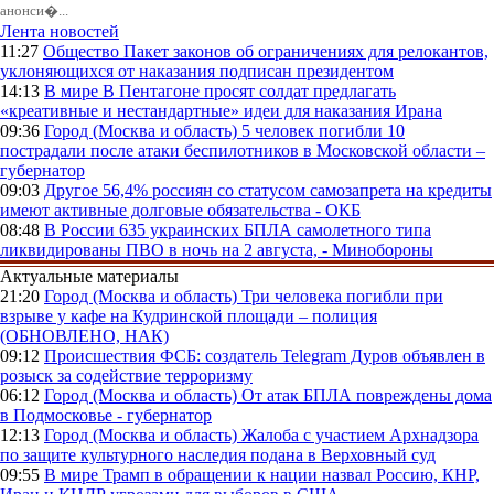
анонси�...
Лента новостей
11:27
Общество
Пакет законов об ограничениях для релокантов,
уклоняющихся от наказания подписан президентом
14:13
В мире
В Пентагоне просят солдат предлагать
«креативные и нестандартные» идеи для наказания Ирана
09:36
Город (Москва и область)
5 человек погибли 10
пострадали после атаки беспилотников в Московской области –
губернатор
09:03
Другое
56,4% россиян со статусом самозапрета на кредиты
имеют активные долговые обязательства - ОКБ
08:48
В России
635 украинских БПЛА самолетного типа
ликвидированы ПВО в ночь на 2 августа, - Минобороны
Актуальные материалы
21:20
Город (Москва и область)
Три человека погибли при
взрыве у кафе на Кудринской площади – полиция
(ОБНОВЛЕНО, НАК)
09:12
Происшествия
ФСБ: создатель Telegram Дуров объявлен в
розыск за содействие терроризму
06:12
Город (Москва и область)
От атак БПЛА повреждены дома
в Подмосковье - губернатор
12:13
Город (Москва и область)
Жалоба с участием Архнадзора
по защите культурного наследия подана в Верховный суд
09:55
В мире
Трамп в обращении к нации назвал Россию, КНР,