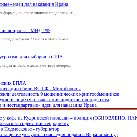
тные» идеи для наказания Ирана
 информацию, позволяющую предположить,
ругие вопросы – МИД РФ
 в ходе встречи 23 июля в Маниле «на
 угрозами для выборов в США
нации из Белого дома в четверг вечером
аинских БПЛА
ецоперации сбили ВС РФ - Минобороны
екли деятельность 9 мошеннических криптообменников
, уклоняющихся от наказания подписан президентом
е и нестандартные» идеи для наказания Ирана
ве у кафе на Кудринской площади – полиция (ОБНОВЛЕНО, НА
розыск за содействие терроризму
в Подмосковье - губернатор
о защите культурного наследия подана в Верховный суд