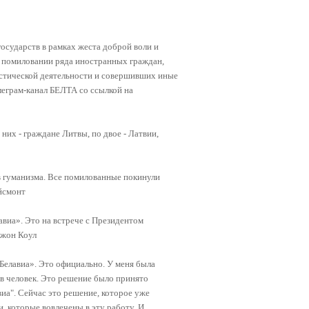
осударств в рамках жеста доброй воли и
 помиловании ряда иностранных граждан,
истической деятельности и совершивших иные
леграм-канал БЕЛТА со ссылкой на
их - граждане Литвы, по двое - Латвии,
 гуманизма. Все помилованные покинули
йсмонт
виа». Это на встрече с Президентом
Джон Коул
«Белавиа». Это официально. У меня была
ов человек. Это решение было принято
иа". Сейчас это решение, которое уже
 которые вовлечены в эту работу. И