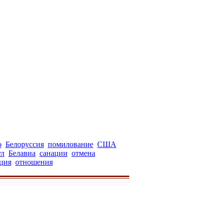
о
Белоруссия
помилование
США
ул
Белавиа
санации
отмена
ция
отношения