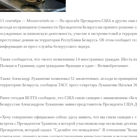
11 сентября — Mossovetinfo.ru — По просьбе Президента США и других глав г
исходя из принципов гуманности Президентом Беларуссии принято решение о
осужденных за шпионскую деятельность, участие в экстремистской и террор
преступные деяния на территории Республики Беларусь. Об этом сообщает те
информацию из пресс-службы белорусского лидера.
Также сообщается, что «всего помилованы 14 иностранных граждан. Шесть из н
Польши и Германии, один гражданин Франции и один – Великобритании».
Также Александр Лукашенко помиловал 52 заключенных, исходя из принципов
территорию Беларуси, сообщила ТАСС пресс-секретарь Лукашенко Наталья Э
Ранее сегодня БЕЛТА сообщило, что США сняли санкции с авиакомпании «Бела
Беларуссии Александром Лукашенко заявил представитель Президента США 
«Хочу совершенно официально сейчас здесь заявить, что мы сняли санкции с 
встреча с Президентом Трампом, в которой участвовали еще несколько десятк
Президентом, который сказал: "Сделайте это немедленно". В отношении "Белав
утверждено, принято всеми соответствующими министерствами и ведомствами,