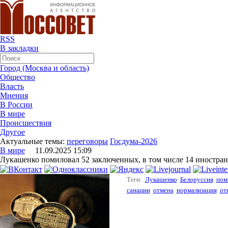
RSS
В закладки
Город (Москва и область)
Общество
Власть
Мнения
В России
В мире
Происшествия
Другое
Актуальные темы:
переговоры
Госдума-2026
В мире
11.09.2025 15:09
Лукашенко помиловал 52 заключенных, в том числе 14 иностра
Теги:
Лукашенко
Белоруссия
пом
санации
отмена
нормализация
от