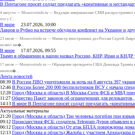
В Пентагоне просят солдат предлагать «креативные и нестандар
4 августа — Mossovetinfo.ru — Ведущие американские СМИ распространяют
что у С...
В мире
23.07.2026, 10:00
Лавров и Рубио на встрече обсудили конфликт на Украине и д
23 июля — Mossovetinfo.ru — Министр иностранных дел России Сергей Лавров
полях» ми�...
В мире
17.07.2026, 09:55
Трамп в обращении к нации назвал Россию, КНР, Иран и КНДР
17 июля — Mossovetinfo.ru — Обращение президента США Дональда Трампа к 
анонси�...
Лента новостей
08:39
В России
ПВО уничтожили за ночь на 8 августа 397 укр
12:46
В России
Более 200 000 беспилотников ВСУ с начала сп
12:28
Город (Москва и область)
В Москва-Сити ФСБ и МВД прес
11:27
Общество
Пакет законов об ограничениях для релокантов
14:13
В мире
В Пентагоне просят солдат предлагать «креативны
Актуальные материалы
21:20
Город (Москва и область)
Три человека погибли при взры
09:12
Происшествия
ФСБ: создатель Telegram Дуров объявлен в 
06:12
Город (Москва и область)
От атак БПЛА повреждены дома 
12:13
Город (Москва и область)
Жалоба с участием Архнадзора п