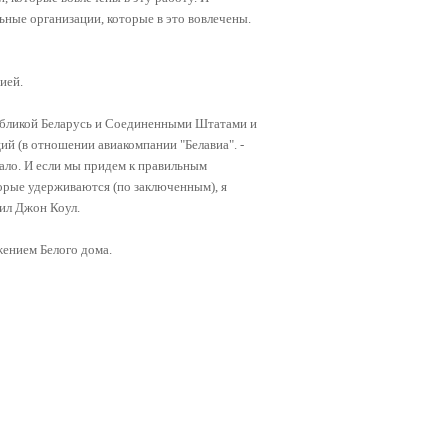
ьные организации, которые в это вовлечены.
ией.
бликой Беларусь и Соединенными Штатами и
ий (в отношении авиакомпании "Белавиа". -
чало. И если мы придем к правильным
орые удерживаются (по заключенным), я
тил Джон Коул.
жением Белого дома.