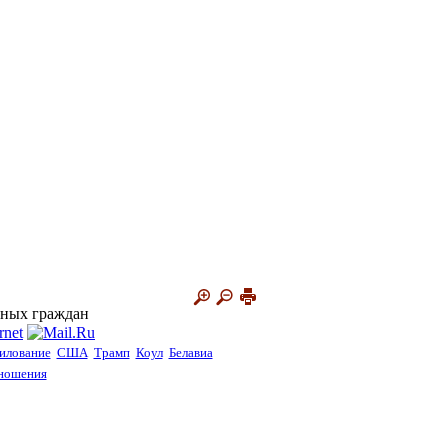
нных граждан
илование
США
Трамп
Коул
Белавиа
ношения