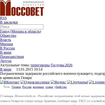
RSS
В закладки
Город (Москва и область)
Общество
Власть
Мнения
В России
В мире
Происшествия
Другое
Актуальные темы:
переговоры
Госдума-2026
В мире
13.01.2015 10:14
Пограничники задержали российского военнослужащего, подозр
в армянском Гюмри
Теги:
Гюмри
Россия
военные
семья
убийство
13 января, Mossovetinfo.ru - Российские пограничники этой ночью задержал
семьи в Гюмри на северо-западе Армении, сообщает корр. ТАСС со ссылкой 