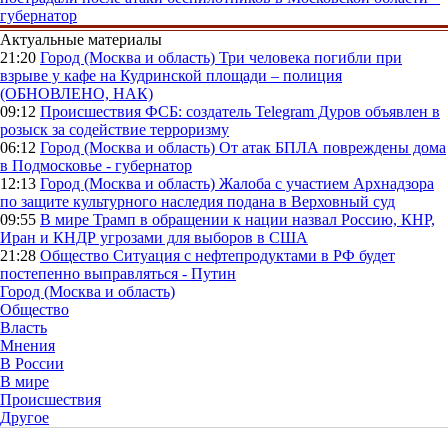
губернатор
Актуальные материалы
21:20
Город (Москва и область)
Три человека погибли при
взрыве у кафе на Кудринской площади – полиция
(ОБНОВЛЕНО, НАК)
09:12
Происшествия
ФСБ: создатель Telegram Дуров объявлен в
розыск за содействие терроризму
06:12
Город (Москва и область)
От атак БПЛА повреждены дома
в Подмосковье - губернатор
12:13
Город (Москва и область)
Жалоба с участием Архнадзора
по защите культурного наследия подана в Верховный суд
09:55
В мире
Трамп в обращении к нации назвал Россию, КНР,
Иран и КНДР угрозами для выборов в США
21:28
Общество
Ситуация с нефтепродуктами в РФ будет
постепенно выправляться - Путин
Город (Москва и область)
Общество
Власть
Мнения
В России
В мире
Происшествия
Другое