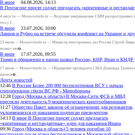
В мире
04.08.2026, 14:13
В Пентагоне просят солдат предлагать «креативные и нестандар
4 августа — Mossovetinfo.ru — Ведущие американские СМИ распространяют
что у С...
В мире
23.07.2026, 10:00
Лавров и Рубио на встрече обсудили конфликт на Украине и д
23 июля — Mossovetinfo.ru — Министр иностранных дел России Сергей Лавров
полях» ми�...
В мире
17.07.2026, 09:55
Трамп в обращении к нации назвал Россию, КНР, Иран и КНДР
17 июля — Mossovetinfo.ru — Обращение президента США Дональда Трампа к 
анонси�...
Лента новостей
12:46
В России
Более 200 000 беспилотников ВСУ с начала
спецоперации сбили ВС РФ - Минобороны
12:28
Город (Москва и область)
В Москва-Сити ФСБ и МВД
пресекли деятельность 9 мошеннических криптообменников
11:27
Общество
Пакет законов об ограничениях для релокантов,
уклоняющихся от наказания подписан президентом
14:13
В мире
В Пентагоне просят солдат предлагать
«креативные и нестандартные» идеи для наказания Ирана
09:36
Город (Москва и область)
5 человек погибли 10
пострадали после атаки беспилотников в Московской области –