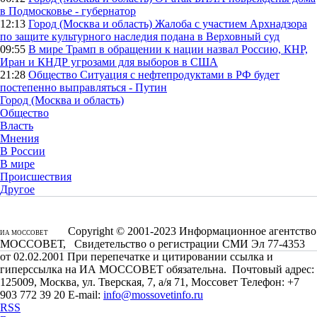
в Подмосковье - губернатор
12:13
Город (Москва и область)
Жалоба с участием Архнадзора
по защите культурного наследия подана в Верховный суд
09:55
В мире
Трамп в обращении к нации назвал Россию, КНР,
Иран и КНДР угрозами для выборов в США
21:28
Общество
Ситуация с нефтепродуктами в РФ будет
постепенно выправляться - Путин
Город (Москва и область)
Общество
Власть
Мнения
В России
В мире
Происшествия
Другое
Copyright © 2001-2023 Информационное агентство
ИА МОССОВЕТ
МОССОВЕТ, Свидетельство о регистрации СМИ Эл 77-4353
от 02.02.2001 При перепечатке и цитировании ссылка и
гиперссылка на ИА МОССОВЕТ обязательна. Почтовый адрес:
125009, Москва, ул. Тверская, 7, а/я 71, Моссовет Телефон: +7
903 772 39 20 E-mail:
info@mossovetinfo.ru
RSS