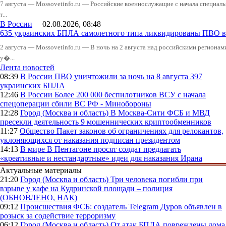
7 августа — Mossovetinfo.ru — Российские военнослужащие с начала специал
т...
В России
02.08.2026, 08:48
635 украинских БПЛА самолетного типа ликвидированы ПВО в 
2 августа — Mossovetinfo.ru — В ночь на 2 августа над российскими регион
у�...
Лента новостей
08:39
В России
ПВО уничтожили за ночь на 8 августа 397
украинских БПЛА
12:46
В России
Более 200 000 беспилотников ВСУ с начала
спецоперации сбили ВС РФ - Минобороны
12:28
Город (Москва и область)
В Москва-Сити ФСБ и МВД
пресекли деятельность 9 мошеннических криптообменников
11:27
Общество
Пакет законов об ограничениях для релокантов,
уклоняющихся от наказания подписан президентом
14:13
В мире
В Пентагоне просят солдат предлагать
«креативные и нестандартные» идеи для наказания Ирана
Актуальные материалы
21:20
Город (Москва и область)
Три человека погибли при
взрыве у кафе на Кудринской площади – полиция
(ОБНОВЛЕНО, НАК)
09:12
Происшествия
ФСБ: создатель Telegram Дуров объявлен в
розыск за содействие терроризму
06:12
Город (Москва и область)
От атак БПЛА повреждены дома