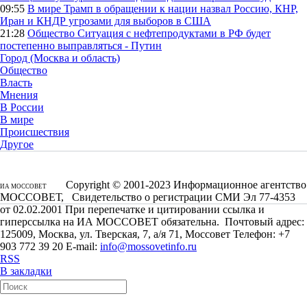
09:55
В мире
Трамп в обращении к нации назвал Россию, КНР,
Иран и КНДР угрозами для выборов в США
21:28
Общество
Ситуация с нефтепродуктами в РФ будет
постепенно выправляться - Путин
Город (Москва и область)
Общество
Власть
Мнения
В России
В мире
Происшествия
Другое
Copyright © 2001-2023 Информационное агентство
ИА МОССОВЕТ
МОССОВЕТ, Свидетельство о регистрации СМИ Эл 77-4353
от 02.02.2001 При перепечатке и цитировании ссылка и
гиперссылка на ИА МОССОВЕТ обязательна. Почтовый адрес:
125009, Москва, ул. Тверская, 7, а/я 71, Моссовет Телефон: +7
903 772 39 20 E-mail:
info@mossovetinfo.ru
RSS
В закладки