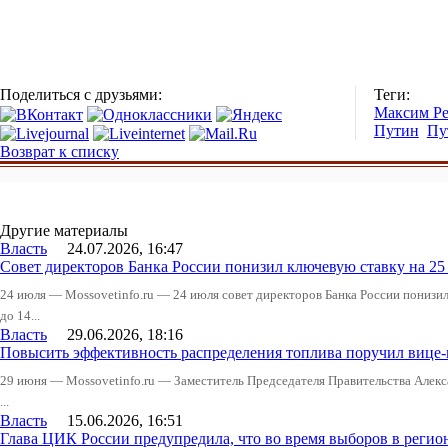
Поделиться с друзьями:
Теги:
Максим Р
Путин
Пу
Возврат к списку
Другие материалы
Власть
24.07.2026, 16:47
Совет директоров Банка России понизил ключевую ставку на 2
24 июля — Mossovetinfo.ru — 24 июля совет директоров Банка России понизи
до 14...
Власть
29.06.2026, 18:16
Повысить эффективность распределения топлива поручил вице
29 июня — Mossovetinfo.ru — Заместитель Председателя Правительства Алекс
...
Власть
15.06.2026, 16:51
Глава ЦИК России предупредила, что во время выборов в реги