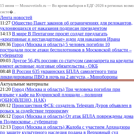
15 июня — Mossovetinfo.ru — Во время выборов в ЕДГ-2026 в регионах возмо
систе�...
Лента новостей
11:27
Общество
Пакет законов об ограничениях для релокантов,
уклоняющихся от наказания подписан президентом
14:13
В мире
В Пентагоне просят солдат предлагать
«креативные и нестандартные» идеи для наказания Ирана
09:36
Город (Москва и область)
5 человек погибли 10
пострадали после атаки беспилотников в Московской области –
губернатор
09:03
Другое
56,4% россиян со статусом самозапрета на кредиты
имеют активные долговые обязательства - ОКБ
08:48
В России
635 украинских БПЛА самолетного типа
ликвидированы ПВО в ночь на 2 августа, - Минобороны
Актуальные материалы
21:20
Город (Москва и область)
Три человека погибли при
взрыве у кафе на Кудринской площади – полиция
(ОБНОВЛЕНО, НАК)
09:12
Происшествия
ФСБ: создатель Telegram Дуров объявлен в
розыск за содействие терроризму
06:12
Город (Москва и область)
От атак БПЛА повреждены дома
в Подмосковье - губернатор
12:13
Город (Москва и область)
Жалоба с участием Архнадзора
по защите культурного наследия подана в Верховный суд