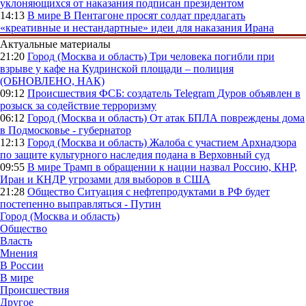
уклоняющихся от наказания подписан президентом
14:13
В мире
В Пентагоне просят солдат предлагать
«креативные и нестандартные» идеи для наказания Ирана
Актуальные материалы
21:20
Город (Москва и область)
Три человека погибли при
взрыве у кафе на Кудринской площади – полиция
(ОБНОВЛЕНО, НАК)
09:12
Происшествия
ФСБ: создатель Telegram Дуров объявлен в
розыск за содействие терроризму
06:12
Город (Москва и область)
От атак БПЛА повреждены дома
в Подмосковье - губернатор
12:13
Город (Москва и область)
Жалоба с участием Архнадзора
по защите культурного наследия подана в Верховный суд
09:55
В мире
Трамп в обращении к нации назвал Россию, КНР,
Иран и КНДР угрозами для выборов в США
21:28
Общество
Ситуация с нефтепродуктами в РФ будет
постепенно выправляться - Путин
Город (Москва и область)
Общество
Власть
Мнения
В России
В мире
Происшествия
Другое