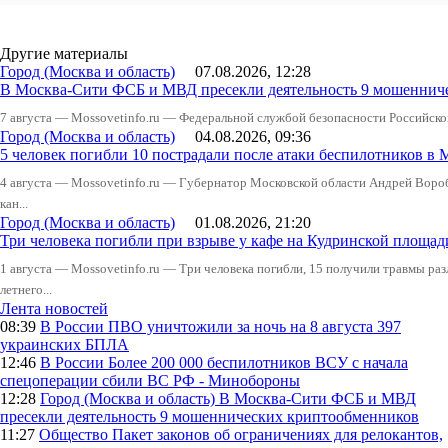
Другие материалы
Город (Москва и область)
07.08.2026, 12:28
В Москва-Сити ФСБ и МВД пресекли деятельность 9 мошеннич
7 августа — Mossovetinfo.ru — Федеральной службой безопасности Российско
Город (Москва и область)
04.08.2026, 09:36
5 человек погибли 10 пострадали после атаки беспилотников в 
4 августа — Mossovetinfo.ru — Губернатор Московской области Андрей Вор
кан...
Город (Москва и область)
01.08.2026, 21:20
Три человека погибли при взрыве у кафе на Кудринской пло
1 августа — Mossovetinfo.ru — Три человека погибли, 15 получили травмы ра
летнего...
Лента новостей
08:39
В России
ПВО уничтожили за ночь на 8 августа 397
украинских БПЛА
12:46
В России
Более 200 000 беспилотников ВСУ с начала
спецоперации сбили ВС РФ - Минобороны
12:28
Город (Москва и область)
В Москва-Сити ФСБ и МВД
пресекли деятельность 9 мошеннических криптообменников
11:27
Общество
Пакет законов об ограничениях для релокантов,